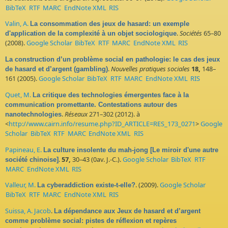
BibTeX
RTF
MARC
EndNote XML
RIS
Valin, A.
La consommation des jeux de hasard: un exemple
.
Sociétés
65–80
d'application de la complexité à un objet sociologique
(2008).
Google Scholar
BibTeX
RTF
MARC
EndNote XML
RIS
La construction d’un problème social en pathologie: le cas des jeux
.
Nouvelles pratiques sociales
18,
148–
de hasard et d’argent (gambling)
161 (2005).
Google Scholar
BibTeX
RTF
MARC
EndNote XML
RIS
Quet, M.
La critique des technologies émergentes face à la
communication promettante. Contestations autour des
.
Réseaux
271–302 (2012). à
nanotechnologies
<
http://www.cairn.info/resume.php?ID_ARTICLE=RES_173_0271
>
Google
Scholar
BibTeX
RTF
MARC
EndNote XML
RIS
Papineau, E.
La culture insolente du mah-jong [Le miroir d'une autre
.
57,
30–43 (0av. J.-C.).
Google Scholar
BibTeX
RTF
société chinoise]
MARC
EndNote XML
RIS
Valleur, M.
. (2009).
Google Scholar
La cyberaddiction existe-t-elle?
BibTeX
RTF
MARC
EndNote XML
RIS
Suissa, A. Jacob
.
La dépendance aux Jeux de hasard et d’argent
comme problème social: pistes de réflexion et repères