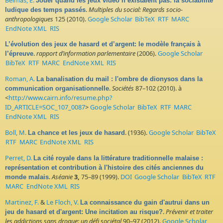
Jouer quand les jeux vidéo n’existaient pas: la sociabilite
.
Multiples du social: Regards socio-
ludique des temps passés
anthropologiques
125 (2010).
Google Scholar
BibTeX
RTF
MARC
EndNote XML
RIS
L’évolution des jeux de hasard et d’argent: le modèle français à
.
rapport d’information parlementaire
(2006).
Google Scholar
l’épreuve
BibTeX
RTF
MARC
EndNote XML
RIS
Roman, A.
La banalisation du mail : l'ombre de dionysos dans la
.
Sociétés
87–102 (2010). à
communication organisationnelle
<
http://www.cairn.info/resume.php?
ID_ARTICLE=SOC_107_0087
>
Google Scholar
BibTeX
RTF
MARC
EndNote XML
RIS
Boll, M.
. (1936).
Google Scholar
BibTeX
La chance et les jeux de hasard
RTF
MARC
EndNote XML
RIS
Perret, D.
La cité royale dans la littérature traditionnelle malaise :
représentation et contribution à l'histoire des cités anciennes du
.
Aséanie
3,
75–89 (1999).
DOI
Google Scholar
BibTeX
RTF
monde malais
MARC
EndNote XML
RIS
Martinez, F.
&
Le Floch, V.
La connaissance du gain d'autrui dans un
.
Prévenir et traiter
jeu de hasard et d'argent: Une incitation au risque?
les addictions sans drogue: un défi sociétal
90–97 (2012).
Google Scholar