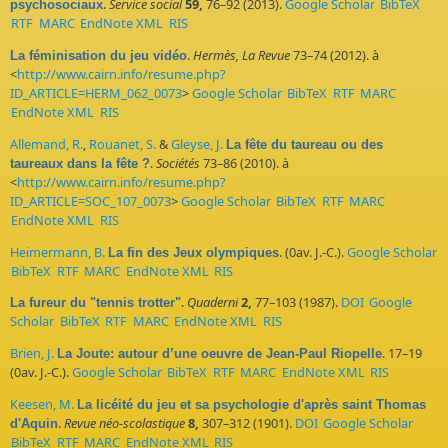
.
Service social
59,
76–92 (2013).
Google Scholar
BibTeX
psychosociaux
RTF
MARC
EndNote XML
RIS
.
Hermès, La Revue
73–74 (2012). à
La féminisation du jeu vidéo
<
http://www.cairn.info/resume.php?
ID_ARTICLE=HERM_062_0073
>
Google Scholar
BibTeX
RTF
MARC
EndNote XML
RIS
Allemand, R.
,
Rouanet, S.
&
Gleyse, J.
La fête du taureau ou des
.
Sociétés
73–86 (2010). à
taureaux dans la fête ?
<
http://www.cairn.info/resume.php?
ID_ARTICLE=SOC_107_0073
>
Google Scholar
BibTeX
RTF
MARC
EndNote XML
RIS
Heimermann, B.
. (0av. J.-C.).
Google Scholar
La fin des Jeux olympiques
BibTeX
RTF
MARC
EndNote XML
RIS
.
Quaderni
2,
77–103 (1987).
DOI
Google
La fureur du "tennis trotter"
Scholar
BibTeX
RTF
MARC
EndNote XML
RIS
Brien, J.
. 17–19
La Joute: autour d’une oeuvre de Jean-Paul Riopelle
(0av. J.-C.).
Google Scholar
BibTeX
RTF
MARC
EndNote XML
RIS
Keesen, M.
La licéité du jeu et sa psychologie d'après saint Thomas
.
Revue néo-scolastique
8,
307–312 (1901).
DOI
Google Scholar
d'Aquin
BibTeX
RTF
MARC
EndNote XML
RIS