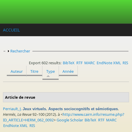
Aller au contenu principal
ACCUEIL
Afficher
Rechercher
Export 602 results:
BibTeX
RTF
MARC
EndNote XML
RIS
Auteur
Titre
Type
Année
Article de revue
Perriault, J.
.
Jeux virtuels. Aspects sociocognitifs et sémiotiques
Hermès, La Revue
92–100 (2012). à <
http://www.cairn.info/resume.php?
ID_ARTICLE=HERM_062_0092
>
Google Scholar
BibTeX
RTF
MARC
EndNote XML
RIS