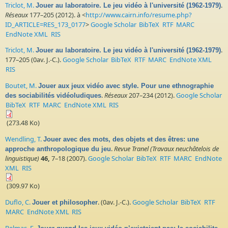
Triclot, M.
.
Jouer au laboratoire. Le jeu vidéo à l'université (1962-1979)
Réseaux
177–205 (2012). à <
http://www.cairn.info/resume.php?
ID_ARTICLE=RES_173_0177
>
Google Scholar
BibTeX
RTF
MARC
EndNote XML
RIS
Triclot, M.
.
Jouer au laboratoire. Le jeu vidéo à l'université (1962-1979)
177–205 (0av. J.-C.).
Google Scholar
BibTeX
RTF
MARC
EndNote XML
RIS
Boutet, M.
Jouer aux jeux vidéo avec style. Pour une ethnographie
.
Réseaux
207–234 (2012).
Google Scholar
des sociabilités vidéoludiques
BibTeX
RTF
MARC
EndNote XML
RIS
(273.48 Ko)
Wendling, T.
Jouer avec des mots, des objets et des êtres: une
.
Revue Tranel (Travaux neuchâtelois de
approche anthropologique du jeu
linguistique)
46,
7–18 (2007).
Google Scholar
BibTeX
RTF
MARC
EndNote
XML
RIS
(309.97 Ko)
Duflo, C.
. (0av. J.-C.).
Google Scholar
BibTeX
RTF
Jouer et philosopher
MARC
EndNote XML
RIS
Belmas, E.