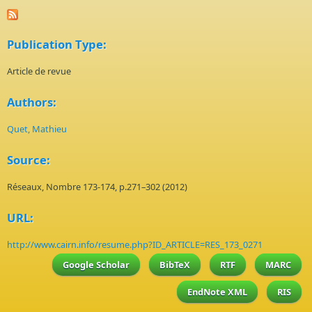
Publication Type:
Article de revue
Authors:
Quet, Mathieu
Source:
Réseaux, Nombre 173-174, p.271–302 (2012)
URL:
http://www.cairn.info/resume.php?ID_ARTICLE=RES_173_0271
Google Scholar
BibTeX
RTF
MARC
EndNote XML
RIS