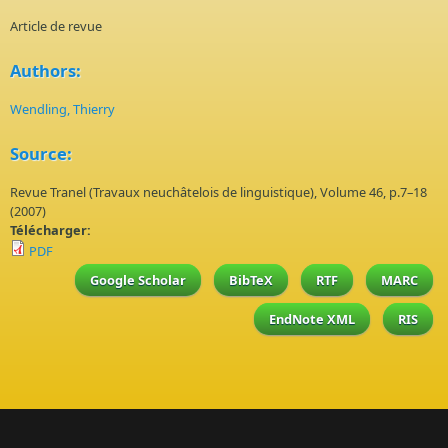
Article de revue
Authors:
Wendling, Thierry
Source:
Revue Tranel (Travaux neuchâtelois de linguistique), Volume 46, p.7–18
(2007)
Télécharger:
PDF
Google Scholar
BibTeX
RTF
MARC
EndNote XML
RIS