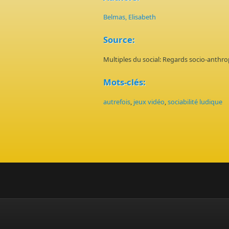
Belmas, Elisabeth
Source:
Multiples du social: Regards socio-anthro
Mots-clés:
autrefois
,
jeux vidéo
,
sociabilité ludique