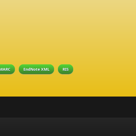
MARC
EndNote XML
RIS