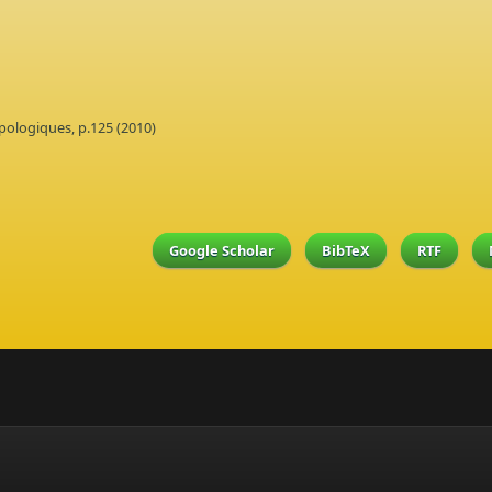
pologiques, p.125 (2010)
Google Scholar
BibTeX
RTF