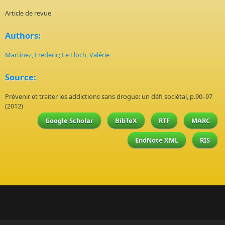
Article de revue
Authors:
Martinez, Frederic
;
Le Floch, Valérie
Source:
Prévenir et traiter les addictions sans drogue: un défi sociétal, p.90–97
(2012)
Google Scholar
BibTeX
RTF
MARC
EndNote XML
RIS