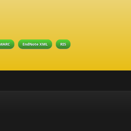
MARC
EndNote XML
RIS