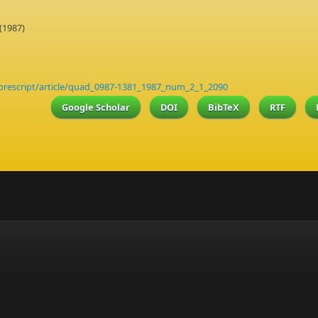
(1987)
prescript/article/quad_0987-1381_1987_num_2_1_2090
Google Scholar
DOI
BibTeX
RTF