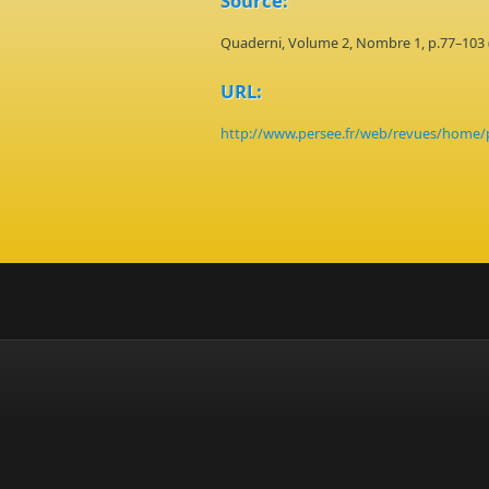
Source:
Quaderni, Volume 2, Nombre 1, p.77–103 
URL:
http://www.persee.fr/web/revues/home/