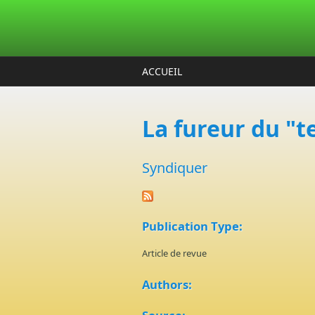
Aller au contenu principal
ACCUEIL
La fureur du "t
Syndiquer
Publication Type:
Article de revue
Authors: