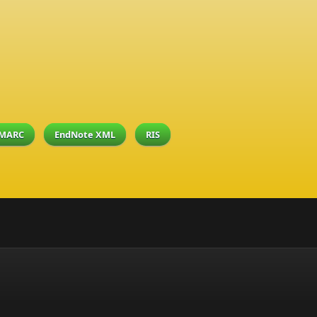
MARC
EndNote XML
RIS