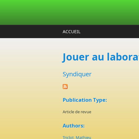
Aller au contenu principal
ACCUEIL
Jouer au laborat
Syndiquer
Publication Type:
Article de revue
Authors:
Triclot, Mathieu