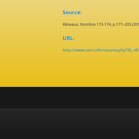
Source:
Réseaux, Nombre 173-174, p.177–205 (20
URL:
http://www.cairn.info/resume.php?ID_A