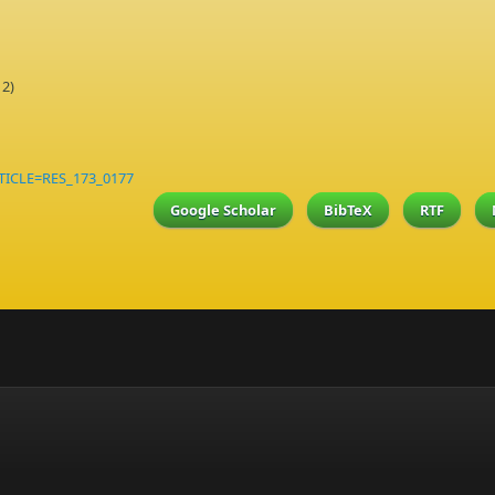
12)
RTICLE=RES_173_0177
Google Scholar
BibTeX
RTF