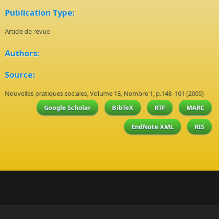
Publication Type:
Article de revue
Authors:
Source:
Nouvelles pratiques sociales, Volume 18, Nombre 1, p.148–161 (2005)
Google Scholar
BibTeX
RTF
MARC
EndNote XML
RIS