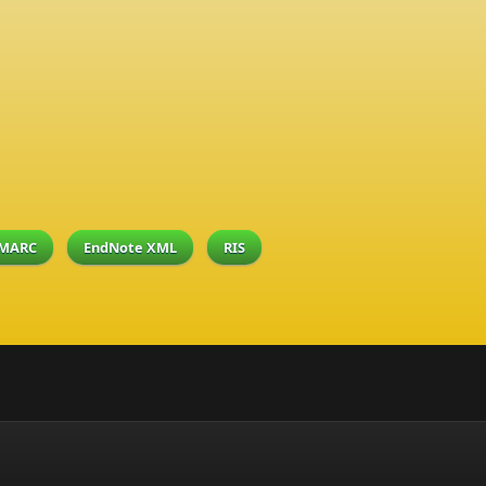
MARC
EndNote XML
RIS