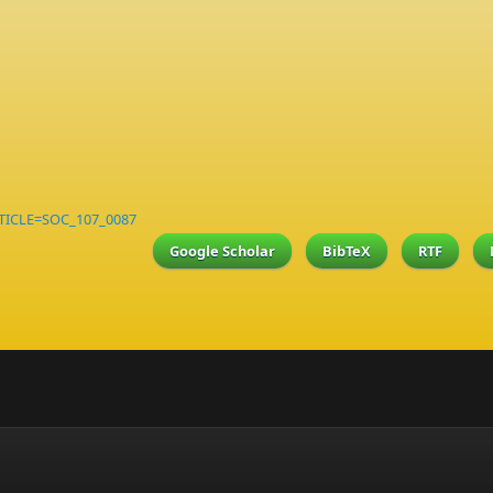
RTICLE=SOC_107_0087
Google Scholar
BibTeX
RTF