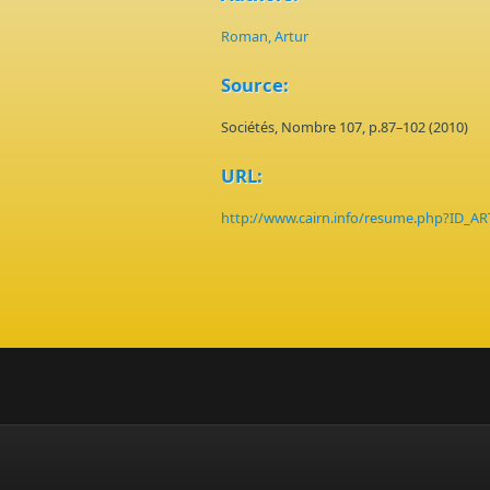
Roman, Artur
Source:
Sociétés, Nombre 107, p.87–102 (2010)
URL:
http://www.cairn.info/resume.php?ID_A