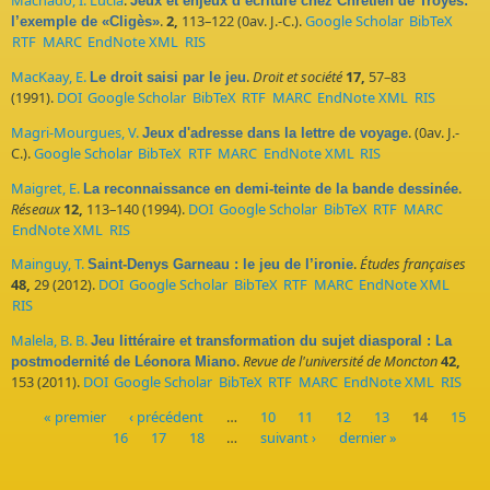
Machado, I. Lucia
.
Jeux et enjeux d’écriture chez Chrétien de Troyes:
.
2,
113–122 (0av. J.-C.).
Google Scholar
BibTeX
l’exemple de «Cligès»
RTF
MARC
EndNote XML
RIS
MacKaay, E.
.
Droit et société
17,
57–83
Le droit saisi par le jeu
(1991).
DOI
Google Scholar
BibTeX
RTF
MARC
EndNote XML
RIS
Magri-Mourgues, V.
. (0av. J.-
Jeux d'adresse dans la lettre de voyage
C.).
Google Scholar
BibTeX
RTF
MARC
EndNote XML
RIS
Maigret, E.
.
La reconnaissance en demi-teinte de la bande dessinée
Réseaux
12,
113–140 (1994).
DOI
Google Scholar
BibTeX
RTF
MARC
EndNote XML
RIS
Mainguy, T.
.
Études françaises
Saint-Denys Garneau : le jeu de l’ironie
48,
29 (2012).
DOI
Google Scholar
BibTeX
RTF
MARC
EndNote XML
RIS
Malela, B. B.
Jeu littéraire et transformation du sujet diasporal : La
.
Revue de l'université de Moncton
42,
postmodernité de Léonora Miano
153 (2011).
DOI
Google Scholar
BibTeX
RTF
MARC
EndNote XML
RIS
« premier
‹ précédent
…
10
11
12
13
14
15
16
17
18
…
suivant ›
dernier »
Pages