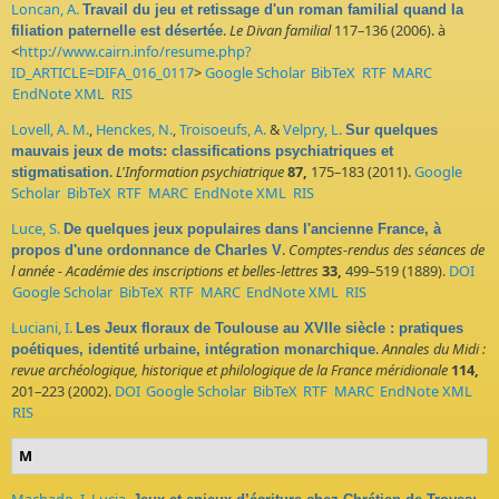
Loncan, A.
Travail du jeu et retissage d'un roman familial quand la
.
Le Divan familial
117–136 (2006). à
filiation paternelle est désertée
<
http://www.cairn.info/resume.php?
ID_ARTICLE=DIFA_016_0117
>
Google Scholar
BibTeX
RTF
MARC
EndNote XML
RIS
Lovell, A. M.
,
Henckes, N.
,
Troisoeufs, A.
&
Velpry, L.
Sur quelques
mauvais jeux de mots: classifications psychiatriques et
.
L'Information psychiatrique
87,
175–183 (2011).
Google
stigmatisation
Scholar
BibTeX
RTF
MARC
EndNote XML
RIS
Luce, S.
De quelques jeux populaires dans l'ancienne France, à
.
Comptes-rendus des séances de
propos d'une ordonnance de Charles V
l année - Académie des inscriptions et belles-lettres
33,
499–519 (1889).
DOI
Google Scholar
BibTeX
RTF
MARC
EndNote XML
RIS
Luciani, I.
Les Jeux floraux de Toulouse au XVIIe siècle : pratiques
.
Annales du Midi :
poétiques, identité urbaine, intégration monarchique
revue archéologique, historique et philologique de la France méridionale
114,
201–223 (2002).
DOI
Google Scholar
BibTeX
RTF
MARC
EndNote XML
RIS
M