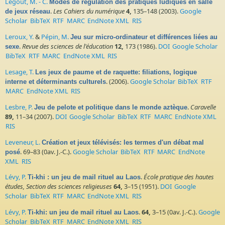
Legout, M. - C.
Modes de régulation des pratiques ludiques en salle
.
Les Cahiers du numérique
4,
135–148 (2003).
Google
de jeux réseau
Scholar
BibTeX
RTF
MARC
EndNote XML
RIS
Leroux, Y.
&
Pépin, M.
Jeu sur micro-ordinateur et différences liées au
.
Revue des sciences de l'éducation
12,
173 (1986).
DOI
Google Scholar
sexe
BibTeX
RTF
MARC
EndNote XML
RIS
Lesage, T.
Les jeux de paume et de raquette: filiations, logique
. (2006).
Google Scholar
BibTeX
RTF
interne et déterminants culturels
MARC
EndNote XML
RIS
Lesbre, P.
.
Caravelle
Jeu de pelote et politique dans le monde aztèque
89,
11–34 (2007).
DOI
Google Scholar
BibTeX
RTF
MARC
EndNote XML
RIS
Leveneur, L.
Création et jeux télévisés: les termes d'un débat mal
. 69–83 (0av. J.-C.).
Google Scholar
BibTeX
RTF
MARC
EndNote
posé
XML
RIS
Lévy, P.
.
École pratique des hautes
Ti-khi : un jeu de mail rituel au Laos
études, Section des sciences religieuses
64,
3–15 (1951).
DOI
Google
Scholar
BibTeX
RTF
MARC
EndNote XML
RIS
Lévy, P.
.
64,
3–15 (0av. J.-C.).
Google
Ti-khi: un jeu de mail rituel au Laos
Scholar
BibTeX
RTF
MARC
EndNote XML
RIS