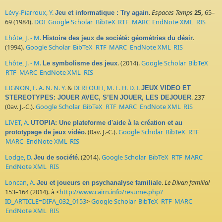
Lévy-Piarroux, Y.
.
Espaces Temps
25,
65–
Jeu et informatique : Try again
69 (1984).
DOI
Google Scholar
BibTeX
RTF
MARC
EndNote XML
RIS
Lhôte, J. - M.
.
Histoire des jeux de société: géométries du désir
(1994).
Google Scholar
BibTeX
RTF
MARC
EndNote XML
RIS
Lhôte, J. - M.
. (2014).
Google Scholar
BibTeX
Le symbolisme des jeux
RTF
MARC
EndNote XML
RIS
LIGNON, F. A. N. N. Y.
&
DERFOUFI, M. E. H. D. I.
JEUX VIDEO ET
. 237
STEREOTYPES: JOUER AVEC, S’EN JOUER, LES DEJOUER
(0av. J.-C.).
Google Scholar
BibTeX
RTF
MARC
EndNote XML
RIS
LIVET, A.
UTOPIA: Une plateforme d'aide à la création et au
. (0av. J.-C.).
Google Scholar
BibTeX
RTF
prototypage de jeux vidéo
MARC
EndNote XML
RIS
Lodge, D.
. (2014).
Google Scholar
BibTeX
RTF
MARC
Jeu de société
EndNote XML
RIS
Loncan, A.
.
Le Divan familial
Jeu et joueurs en psychanalyse familiale
153–164 (2014). à <
http://www.cairn.info/resume.php?
ID_ARTICLE=DIFA_032_0153
>
Google Scholar
BibTeX
RTF
MARC
EndNote XML
RIS