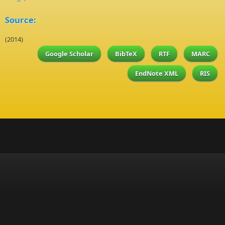
Source:
(2014)
Google Scholar
BibTeX
RTF
MARC
EndNote XML
RIS