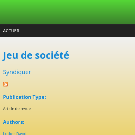
Aller au contenu principal
ACCUEIL
Jeu de société
Syndiquer
Publication Type:
Article de revue
Authors:
Lodge, David