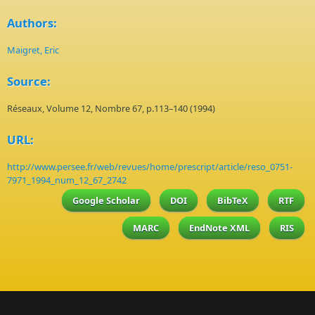
Authors:
Maigret, Eric
Source:
Réseaux, Volume 12, Nombre 67, p.113–140 (1994)
URL:
http://www.persee.fr/web/revues/home/prescript/article/reso_0751-
7971_1994_num_12_67_2742
Google Scholar
DOI
BibTeX
RTF
MARC
EndNote XML
RIS