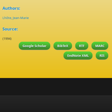
Authors:
Lhôte, Jean-Marie
Source:
(1994)
Google Scholar
BibTeX
RTF
MARC
EndNote XML
RIS