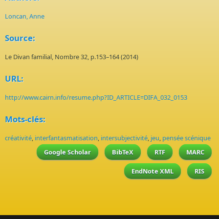
Loncan, Anne
Source:
Le Divan familial, Nombre 32, p.153–164 (2014)
URL:
http://www.cairn.info/resume.php?ID_ARTICLE=DIFA_032_0153
Mots-clés:
créativité
,
interfantasmatisation
,
intersubjectivité
,
jeu
,
pensée scénique
Google Scholar
BibTeX
RTF
MARC
EndNote XML
RIS