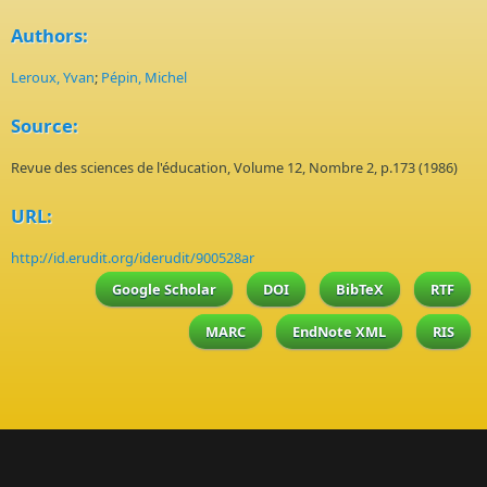
Authors:
Leroux, Yvan
;
Pépin, Michel
Source:
Revue des sciences de l'éducation, Volume 12, Nombre 2, p.173 (1986)
URL:
http://id.erudit.org/iderudit/900528ar
Google Scholar
DOI
BibTeX
RTF
MARC
EndNote XML
RIS