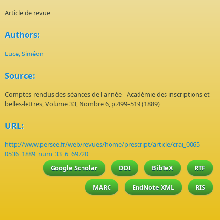
Article de revue
Authors:
Luce, Siméon
Source:
Comptes-rendus des séances de l année - Académie des inscriptions et
belles-lettres, Volume 33, Nombre 6, p.499–519 (1889)
URL:
http://www.persee.fr/web/revues/home/prescript/article/crai_0065-
0536_1889_num_33_6_69720
Google Scholar
DOI
BibTeX
RTF
MARC
EndNote XML
RIS