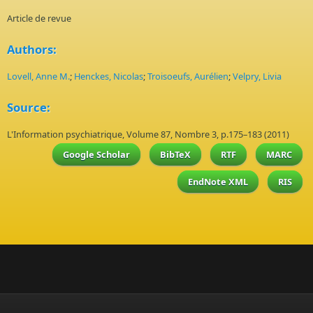
Article de revue
Authors:
Lovell, Anne M.
;
Henckes, Nicolas
;
Troisoeufs, Aurélien
;
Velpry, Livia
Source:
L'Information psychiatrique, Volume 87, Nombre 3, p.175–183 (2011)
Google Scholar
BibTeX
RTF
MARC
EndNote XML
RIS