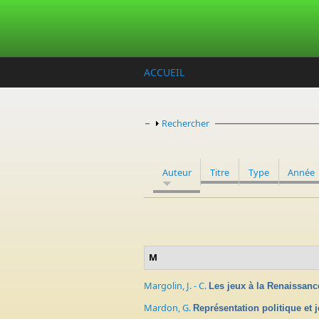
Aller au contenu principal
ACCUEIL
Afficher
Rechercher
Auteur
Titre
Type
Année
M
Margolin, J. - C.
Les jeux à la Renaissanc
Mardon, G.
Représentation politique et