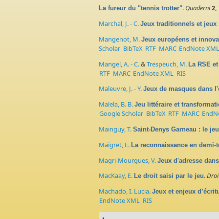
.
Quaderni
2,
La fureur du "tennis trotter"
Marchal, J. - C.
Jeux traditionnels et jeux
Mangenot, M.
Jeux européens et innovat
Scholar
BibTeX
RTF
MARC
EndNote XM
Mangel, A. - C.
&
Trespeuch, M.
La RSE et 
RTF
MARC
EndNote XML
RIS
Maleuvre, J. - Y.
Jeux de masques dans l'é
Malela, B. B.
Jeu littéraire et transform
Google Scholar
BibTeX
RTF
MARC
EndN
Mainguy, T.
Saint-Denys Garneau : le jeu
Maigret, E.
La reconnaissance en demi-t
Magri-Mourgues, V.
Jeux d'adresse dans 
MacKaay, E.
.
Droi
Le droit saisi par le jeu
Machado, I. Lucia
.
Jeux et enjeux d’écri
EndNote XML
RIS