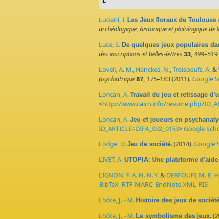
L
Luciani, I.
Les Jeux floraux de Toulouse a
archéologique, historique et philologique de 
Luce, S.
De quelques jeux populaires da
des inscriptions et belles-lettres
33,
499–519 
Lovell, A. M.
,
Henckes, N.
,
Troisoeufs, A.
&
psychiatrique
87,
175–183 (2011).
Google S
Loncan, A.
Travail du jeu et retissage d'
<
http://www.cairn.info/resume.php?ID_
Loncan, A.
Jeu et joueurs en psychanaly
ID_ARTICLE=DIFA_032_0153
>
Google Scho
Lodge, D.
. (2014).
Google S
Jeu de société
LIVET, A.
UTOPIA: Une plateforme d'aide 
LIGNON, F. A. N. N. Y.
&
DERFOUFI, M. E. H. 
BibTeX
RTF
MARC
EndNote XML
RIS
Lhôte, J. - M.
Histoire des jeux de sociét
Lhôte, J. - M.
. (
Le symbolisme des jeux