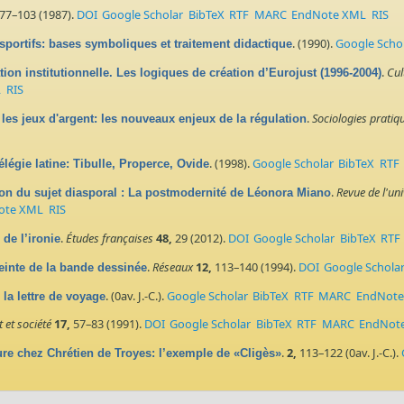
77–103 (1987).
DOI
Google Scholar
BibTeX
RTF
MARC
EndNote XML
RIS
. (1990).
Google Scho
 sportifs: bases symboliques et traitement didactique
.
Cul
ion institutionnelle. Les logiques de création d’Eurojust (1996-2004)
L
RIS
.
Sociologies pratiq
les jeux d'argent: les nouveaux enjeux de la régulation
. (1998).
Google Scholar
BibTeX
RTF
légie latine: Tibulle, Properce, Ovide
.
Revue de l'un
ation du sujet diasporal : La postmodernité de Léonora Miano
ote XML
RIS
.
Études françaises
48,
29 (2012).
DOI
Google Scholar
BibTeX
RTF
 de l’ironie
.
Réseaux
12,
113–140 (1994).
DOI
Google Schola
einte de la bande dessinée
. (0av. J.-C.).
Google Scholar
BibTeX
RTF
MARC
EndNote
la lettre de voyage
t et société
17,
57–83 (1991).
DOI
Google Scholar
BibTeX
RTF
MARC
EndNot
.
2,
113–122 (0av. J.-C.).
ture chez Chrétien de Troyes: l’exemple de «Cligès»