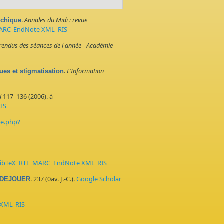
.
Annales du Midi : revue
rchique
ARC
EndNote XML
RIS
endus des séances de l année - Académie
.
L'Information
ues et stigmatisation
l
117–136 (2006). à
RIS
me.php?
ibTeX
RTF
MARC
EndNote XML
RIS
. 237 (0av. J.-C.).
Google Scholar
 DEJOUER
 XML
RIS