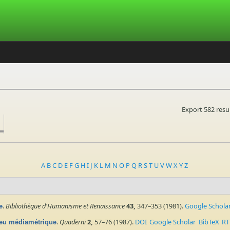
Export 582 resu
A
B
C
D
E
F
G
H
I
J
K
L
M
N
O
P
Q
R
S
T
U
V
W
X
Y
Z
.
Bibliothèque d'Humanisme et Renaissance
43,
347–353 (1981).
Google Schola
e
.
Quaderni
2,
57–76 (1987).
DOI
Google Scholar
BibTeX
RT
 jeu médiamétrique