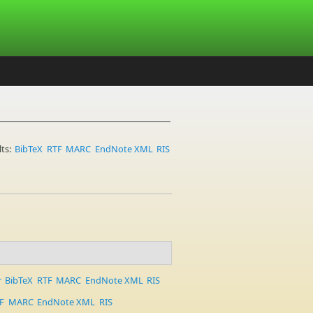
lts:
BibTeX
RTF
MARC
EndNote XML
RIS
r
BibTeX
RTF
MARC
EndNote XML
RIS
F
MARC
EndNote XML
RIS