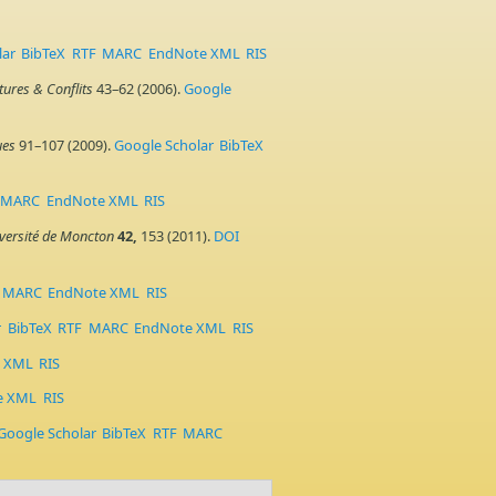
lar
BibTeX
RTF
MARC
EndNote XML
RIS
tures & Conflits
43–62 (2006).
Google
ues
91–107 (2009).
Google Scholar
BibTeX
MARC
EndNote XML
RIS
iversité de Moncton
42,
153 (2011).
DOI
MARC
EndNote XML
RIS
r
BibTeX
RTF
MARC
EndNote XML
RIS
 XML
RIS
e XML
RIS
Google Scholar
BibTeX
RTF
MARC