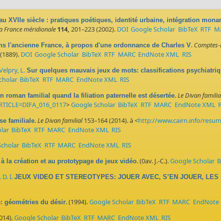
u XVIIe siècle : pratiques poétiques, identité urbaine, intégration mona
la France méridionale
114,
201–223 (2002).
DOI
Google Scholar
BibTeX
RTF
M
.
Comptes-r
ns l'ancienne France, à propos d'une ordonnance de Charles V
(1889).
DOI
Google Scholar
BibTeX
RTF
MARC
EndNote XML
RIS
Velpry, L.
Sur quelques mauvais jeux de mots: classifications psychiatriq
cholar
BibTeX
RTF
MARC
EndNote XML
RIS
.
Le Divan familia
un roman familial quand la filiation paternelle est désertée
ARTICLE=DIFA_016_0117
>
Google Scholar
BibTeX
RTF
MARC
EndNote XML
.
Le Divan familial
153–164 (2014). à <
http://www.cairn.info/resu
se familiale
lar
BibTeX
RTF
MARC
EndNote XML
RIS
cholar
BibTeX
RTF
MARC
EndNote XML
RIS
. (0av. J.-C.).
Google Scholar
B
à la création et au prototypage de jeux vidéo
D. I.
JEUX VIDEO ET STEREOTYPES: JOUER AVEC, S’EN JOUER, LES
. (1994).
Google Scholar
BibTeX
RTF
MARC
EndNote
é: géométries du désir
2014).
Google Scholar
BibTeX
RTF
MARC
EndNote XML
RIS