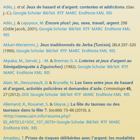
Adès, J.
et al.
. (0av.
Jeux de hasard et d'argent: contextes et addictions
J.-C.).
Google Scholar
BibTeX
RTF
MARC
EndNote XML
RIS
Adès, J.
&
Lejoyeux, M.
. 298
Encore plus!: jeu, sexe, travail, argent
(Odile Jacob, 2001).
Google Scholar
BibTeX
RTF
MARC
EndNote XML
RIS
Akkari-Weriemmi, J.
.
IBLA
297–320
Jeux traditionnels de Jerba (Tunisie)
(1990).
Google Scholar
BibTeX
RTF
MARC
EndNote XML
RIS
Akpaka, M.
,
Servet, J. - M.
&
Brenner, G. A.
Loteries et jeux d'argent au
. (1992).
Google Scholar
BibTeX
RTF
Sénégal(enquète à Ziguinchor)
MARC
EndNote XML
RIS
Alain, M.
,
Dessureault, D.
&
Brunelle, N.
Les liens entre jeux de hasard
.
Criminologie
45,
et d’argent, activités policières et demandes d’aide
27 (2012).
DOI
Google Scholar
BibTeX
RTF
MARC
EndNote XML
RIS
Allemand, R.
,
Rouanet, S.
&
Gleyse, J.
La fête du taureau ou des
.
Sociétés
73–86 (2010). à
taureaux dans la fête ?
<
http://www.cairn.info/resume.php?
ID_ARTICLE=SOC_107_0073
>
Google Scholar
BibTeX
RTF
MARC
EndNote XML
RIS
Amadieu, T.
Prises de risques délibérées avec l’argent: les modalités