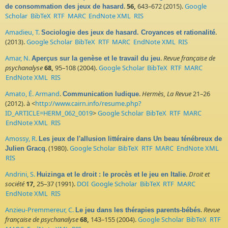
.
56,
643–672 (2015).
Google
de consommation des jeux de hasard
Scholar
BibTeX
RTF
MARC
EndNote XML
RIS
Amadieu, T.
.
Sociologie des jeux de hasard. Croyances et rationalité
(2013).
Google Scholar
BibTeX
RTF
MARC
EndNote XML
RIS
Amar, N.
.
Revue française de
Aperçus sur la genèse et le travail du jeu
psychanalyse
68,
95–108 (2004).
Google Scholar
BibTeX
RTF
MARC
EndNote XML
RIS
Amato, É. Armand
.
.
Hermès, La Revue
21–26
Communication ludique
(2012). à <
http://www.cairn.info/resume.php?
ID_ARTICLE=HERM_062_0019
>
Google Scholar
BibTeX
RTF
MARC
EndNote XML
RIS
Amossy, R.
Les jeux de l'allusion littéraire dans Un beau ténébreux de
. (1980).
Google Scholar
BibTeX
RTF
MARC
EndNote XML
Julien Gracq
RIS
Andrini, S.
.
Droit et
Huizinga et le droit : le procès et le jeu en Italie
société
17,
25–37 (1991).
DOI
Google Scholar
BibTeX
RTF
MARC
EndNote XML
RIS
Anzieu-Premmereur, C.
.
Revue
Le jeu dans les thérapies parents-bébés
française de psychanalyse
68,
143–155 (2004).
Google Scholar
BibTeX
RTF