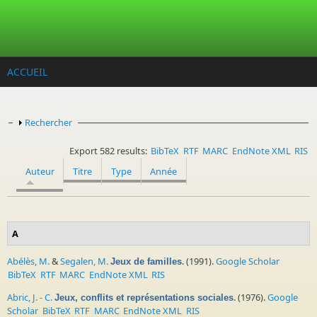
Aller au contenu principal
ACCUEIL
Afficher
Rechercher
Export 582 results:
BibTeX
RTF
MARC
EndNote XML
RIS
Auteur
Titre
Type
Année
A
Abélès, M.
&
Segalen, M.
. (1991).
Google Scholar
Jeux de familles
BibTeX
RTF
MARC
EndNote XML
RIS
Abric, J. - C.
. (1976).
Google
Jeux, conflits et représentations sociales
Scholar
BibTeX
RTF
MARC
EndNote XML
RIS