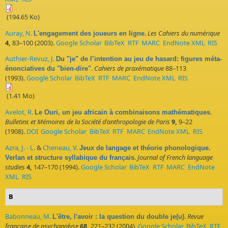
(194.65 Ko)
Auray, N.
.
Les Cahiers du numérique
L'engagement des joueurs en ligne
4,
83–100 (2003).
Google Scholar
BibTeX
RTF
MARC
EndNote XML
RIS
Authier-Revuz, J.
Du "je" de l’intention au jeu de hasard: figures méta-
.
Cahiers de praxématique
88–113
énonciatives du "bien-dire"
(1993).
Google Scholar
BibTeX
RTF
MARC
EndNote XML
RIS
(1.41 Mo)
Avelot, R.
.
Le Ouri, un jeu africain à combinaisons mathématiques
Bulletins et Mémoires de la Société d'anthropologie de Paris
9,
9–22
(1908).
DOI
Google Scholar
BibTeX
RTF
MARC
EndNote XML
RIS
Azra, J. - L.
&
Cheneau, V.
Jeux de langage et théorie phonologique.
.
Journal of French language
Verlan et structure syllabique du français
studies
4,
147–170 (1994).
Google Scholar
BibTeX
RTF
MARC
EndNote
XML
RIS
B
Babonneau, M.
.
Revue
L'être, l'avoir : la question du double je(u)
française de psychanalyse
68,
221–232 (2004).
Google Scholar
BibTeX
RTF