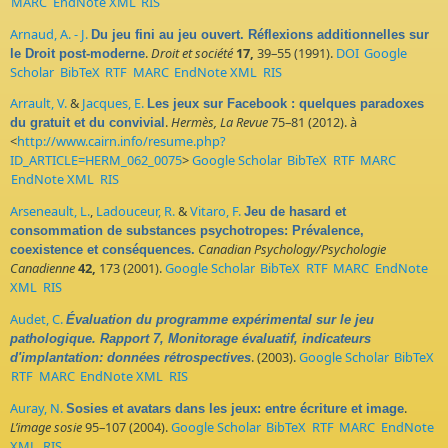
MARC
EndNote XML
RIS
Arnaud, A. - J.
Du jeu fini au jeu ouvert. Réflexions additionnelles sur
.
Droit et société
17,
39–55 (1991).
DOI
Google
le Droit post-moderne
Scholar
BibTeX
RTF
MARC
EndNote XML
RIS
Arrault, V.
&
Jacques, E.
Les jeux sur Facebook : quelques paradoxes
.
Hermès, La Revue
75–81 (2012). à
du gratuit et du convivial
<
http://www.cairn.info/resume.php?
ID_ARTICLE=HERM_062_0075
>
Google Scholar
BibTeX
RTF
MARC
EndNote XML
RIS
Arseneault, L.
,
Ladouceur, R.
&
Vitaro, F.
Jeu de hasard et
consommation de substances psychotropes: Prévalence,
Canadian Psychology/Psychologie
coexistence et conséquences.
Canadienne
42,
173 (2001).
Google Scholar
BibTeX
RTF
MARC
EndNote
XML
RIS
Audet, C.
Évaluation du programme expérimental sur le jeu
pathologique. Rapport 7, Monitorage évaluatif, indicateurs
. (2003).
Google Scholar
BibTeX
d'implantation: données rétrospectives
RTF
MARC
EndNote XML
RIS
Auray, N.
.
Sosies et avatars dans les jeux: entre écriture et image
L’image sosie
95–107 (2004).
Google Scholar
BibTeX
RTF
MARC
EndNote
XML
RIS