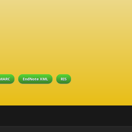
MARC
EndNote XML
RIS