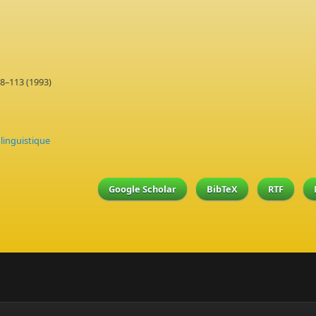
8–113 (1993)
,
linguistique
Google Scholar
BibTeX
RTF