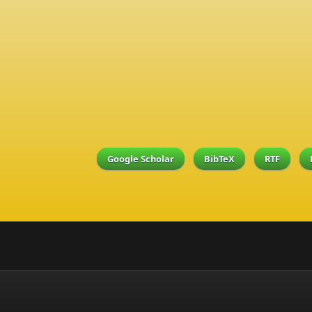
Google Scholar
BibTeX
RTF