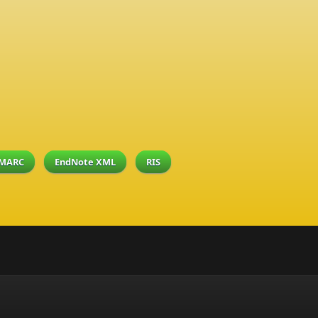
MARC
EndNote XML
RIS