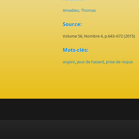
Amadieu, Thomas
Source:
Volume 56, Nombre 4, p.643–672 (2015)
Mots-clés:
argent
,
jeux de hasard
,
prise de risque