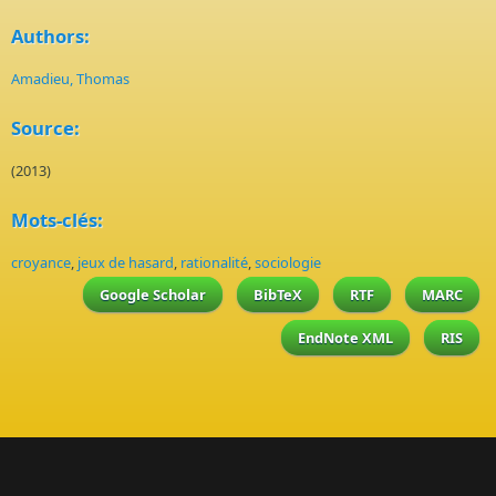
Authors:
Amadieu, Thomas
Source:
(2013)
Mots-clés:
croyance
,
jeux de hasard
,
rationalité
,
sociologie
Google Scholar
BibTeX
RTF
MARC
EndNote XML
RIS