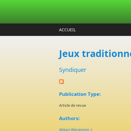
Aller au contenu principal
ACCUEIL
Jeux traditionn
Syndiquer
Publication Type:
Article de revue
Authors:
Akkari-Weriemmi, J.