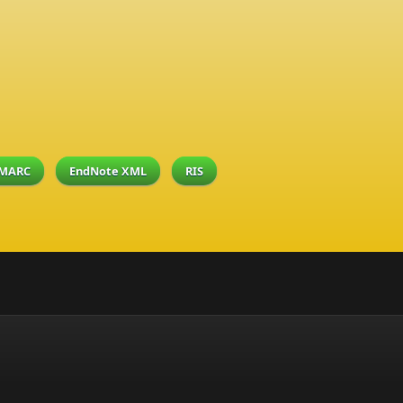
MARC
EndNote XML
RIS