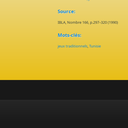
Source:
IBLA, Nombre 166, p.297–320 (1990)
Mots-clés:
jeux traditionnels
,
Tunisie