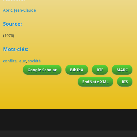
Abric, Jean-Claude
Source:
(1976)
Mots-clés:
conflits
,
jeux
,
société
Google Scholar
BibTeX
RTF
MARC
EndNote XML
RIS