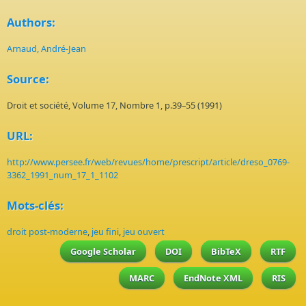
Authors:
Arnaud, André-Jean
Source:
Droit et société, Volume 17, Nombre 1, p.39–55 (1991)
URL:
http://www.persee.fr/web/revues/home/prescript/article/dreso_0769-
3362_1991_num_17_1_1102
Mots-clés:
droit post-moderne
,
jeu fini
,
jeu ouvert
Google Scholar
DOI
BibTeX
RTF
MARC
EndNote XML
RIS