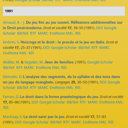
1991
Arnaud, A. - J.
Du jeu fini au jeu ouvert. Réflexions additionnelles sur
.
Droit et société
17,
39–55 (1991).
DOI
Google
le Droit post-moderne
Scholar
BibTeX
RTF
MARC
EndNote XML
RIS
Andrini, S.
.
Droit et
Huizinga et le droit : le procès et le jeu en Italie
société
17,
25–37 (1991).
DOI
Google Scholar
BibTeX
RTF
MARC
EndNote XML
RIS
Abélès, M.
&
Segalen, M.
. (1991).
Google Scholar
Jeux de familles
BibTeX
RTF
MARC
EndNote XML
RIS
Demolin, D.
L'analyse des segments, de la syllabe et des tons dans
.
Langages
25,
30–50 (1991).
DOI
Google
un jeu de langage mangbetu
Scholar
BibTeX
RTF
MARC
EndNote XML
RIS
Ferrari, G.
.
Droit et société
Le droit dans la forme praxéologique du jeu
17,
85–98 (1991).
DOI
Google Scholar
BibTeX
RTF
MARC
EndNote XML
RIS
MacKaay, E.
.
Droit et société
17,
57–83
Le droit saisi par le jeu
(1991).
DOI
Google Scholar
BibTeX
RTF
MARC
EndNote XML
RIS