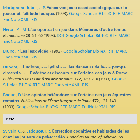
Martignoni-Hutin, J. - P.
Faites vos jeux: essai sociologique sur le
. (1993).
Google Scholar
BibTeX
RTF
MARC
joueur et l'attitude ludique
EndNote XML
RIS
Héron, P. - M.
.
L'autoportrait en jeu dans Mémoires d'outre-tombe
Romantisme
23,
51–60 (1993).
DOI
Google Scholar
BibTeX
RTF
MARC
EndNote XML
RIS
Bruno, P.
. (1993).
Google Scholar
BibTeX
RTF
MARC
Les jeux vidéo
EndNote XML
RIS
Dupont, F.
Ludions,∼∼ lydioi∼∼: les danseurs de la∼∼ pompa
.
circensis∼∼. Exégèse et discours sur l'origine des jeux à Rome
Publications de l'École française de Rome
172,
189–210 (1993).
Google
Scholar
BibTeX
RTF
MARC
EndNote XML
RIS
Briquel, D.
Une opinion hétérodoxe sur l'origine des jeux équestres
.
Publications de l'École française de Rome
172,
121–140
romains
(1993).
Google Scholar
BibTeX
RTF
MARC
EndNote XML
RIS
1992
Sylvain, C.
&
Ladouceur, R.
Correction cognitive et habitudes de jeu
Canadian Journal of Behavioural
chez les joueurs de poker vidéo.