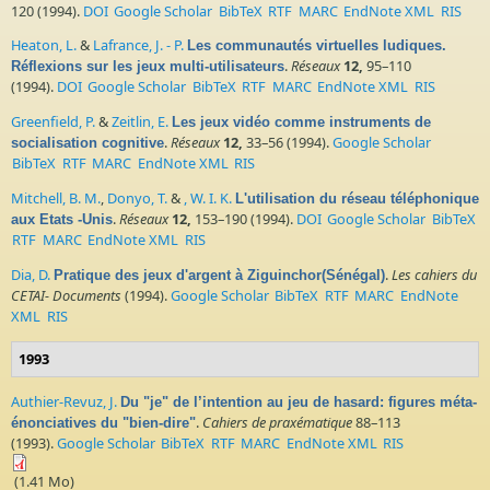
120 (1994).
DOI
Google Scholar
BibTeX
RTF
MARC
EndNote XML
RIS
Heaton, L.
&
Lafrance, J. - P.
Les communautés virtuelles ludiques.
.
Réseaux
12,
95–110
Réflexions sur les jeux multi-utilisateurs
(1994).
DOI
Google Scholar
BibTeX
RTF
MARC
EndNote XML
RIS
Greenfield, P.
&
Zeitlin, E.
Les jeux vidéo comme instruments de
.
Réseaux
12,
33–56 (1994).
Google Scholar
socialisation cognitive
BibTeX
RTF
MARC
EndNote XML
RIS
Mitchell, B. M.
,
Donyo, T.
&
, W. I. K.
L'utilisation du réseau téléphonique
.
Réseaux
12,
153–190 (1994).
DOI
Google Scholar
BibTeX
aux Etats -Unis
RTF
MARC
EndNote XML
RIS
Dia, D.
.
Les cahiers du
Pratique des jeux d'argent à Ziguinchor(Sénégal)
CETAI- Documents
(1994).
Google Scholar
BibTeX
RTF
MARC
EndNote
XML
RIS
1993
Authier-Revuz, J.
Du "je" de l’intention au jeu de hasard: figures méta-
.
Cahiers de praxématique
88–113
énonciatives du "bien-dire"
(1993).
Google Scholar
BibTeX
RTF
MARC
EndNote XML
RIS
(1.41 Mo)