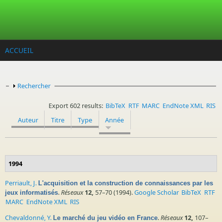
Aller au contenu principal
ACCUEIL
Afficher
Rechercher
Export 602 results:
BibTeX
RTF
MARC
EndNote XML
RIS
Auteur
Titre
Type
Année
1994
Perriault, J.
L'acquisition et la construction de connaissances par les
.
Réseaux
12,
57–70 (1994).
Google Scholar
BibTeX
RTF
jeux informatisés
MARC
EndNote XML
RIS
Chevaldonné, Y.
.
Réseaux
12,
107–
Le marché du jeu vidéo en France