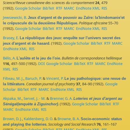
Science/Revue canadienne des sciences du comportement
24,
479
(1992).
Google Scholar
BibTeX
RTF
MARC
EndNote XML
RIS
Jewsiewicki, B.
Jeux d'argent et de pouvoir au Zaïre: la'bindomanie'et
.
Politique africaine
55–70
le crépuscule de la deuxième République
(1992).
Google Scholar
BibTeX
RTF
MARC
EndNote XML
RIS
Brasey, E.
La république des jeux: enquête sur l'univers secret des
. (1992).
Google Scholar
BibTeX
RTF
MARC
jeux d'argent et de hasard
EndNote XML
RIS
Bélis, A.
.
Bulletin de correspondance hellénique
L'aulète et le jeu de l'oie
116,
497–500 (1992).
DOI
Google Scholar
BibTeX
RTF
MARC
EndNote
XML
RIS
Filteau, M. J.
,
Baruch, P.
&
Vincent, P.
Le jeu pathologique: une revue de
.
Canadian journal of psychiatry
37,
84–90 (1992).
Google
la littérature
Scholar
BibTeX
RTF
MARC
EndNote XML
RIS
Akpaka, M.
,
Servet, J. - M.
&
Brenner, G. A.
Loteries et jeux d'argent au
. (1992).
Google Scholar
BibTeX
RTF
Sénégal(enquète à Ziguinchor)
MARC
EndNote XML
RIS
Brown, D. J.
,
Kaldenberg, D. O.
&
Browne, B. A.
Socio-economic status
.
Sociology and Social Research
76,
161–167
and playing the lotteries
(1992).
Google Scholar
BibTeX
RTF
MARC
EndNote XML
RIS