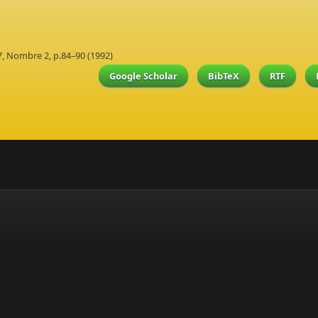
7, Nombre 2, p.84–90 (1992)
Google Scholar
BibTeX
RTF