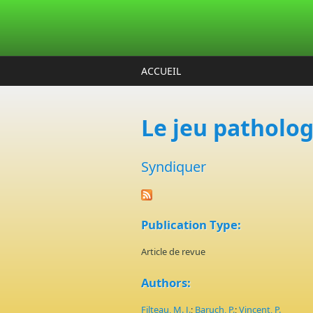
Aller au contenu principal
ACCUEIL
Le jeu patholog
Syndiquer
Publication Type:
Article de revue
Authors:
Filteau, M. J.
;
Baruch, P.
;
Vincent, P.