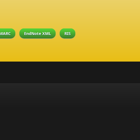
MARC
EndNote XML
RIS