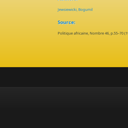
Jewsiewicki, Bogumil
Source:
Politique africaine, Nombre 46, p.55–70 (1