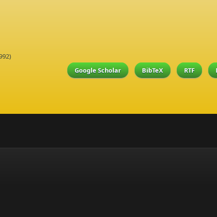
992)
Google Scholar
BibTeX
RTF