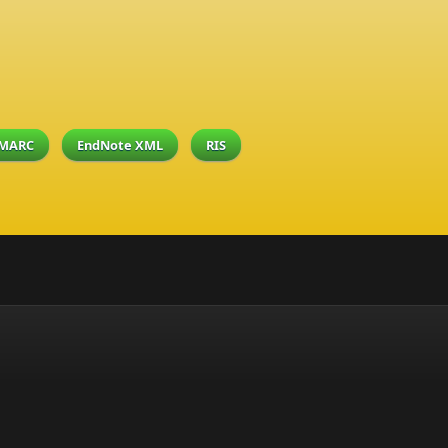
MARC
EndNote XML
RIS