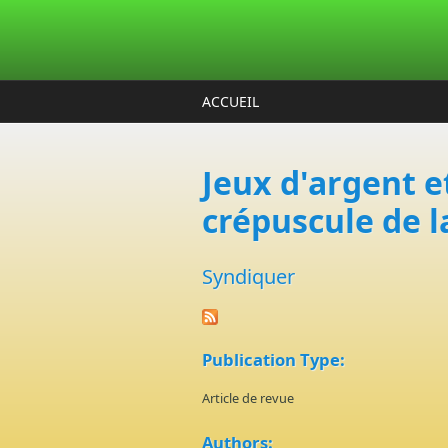
Aller au contenu principal
ACCUEIL
Jeux d'argent e
crépuscule de 
Syndiquer
Publication Type:
Article de revue
Authors: