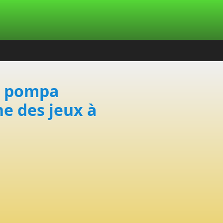
∼ pompa
ne des jeux à