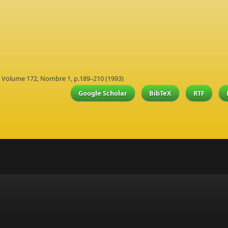
e, Volume 172, Nombre 1, p.189–210 (1993)
Google Scholar
BibTeX
RTF