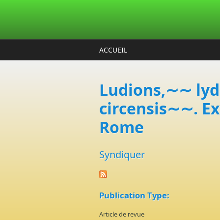
Aller au contenu principal
ACCUEIL
Ludions,∼∼ lyd
circensis∼∼. Ex
Rome
Syndiquer
Publication Type:
Article de revue