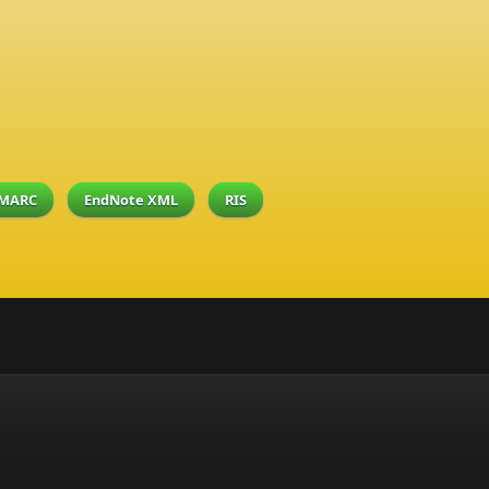
MARC
EndNote XML
RIS