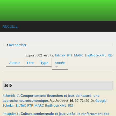
Aller au contenu principal
ACCUEIL
Afficher
Rechercher
Export 602 results:
BibTeX
RTF
MARC
EndNote XML
RIS
Auteur
Titre
Type
Année
2010
Schmidt, C.
Comportements financiers et jeux de hasard: une
.
Psychotropes
16,
57–72 (2010).
Google
approche neuroéconomique
Scholar
BibTeX
RTF
MARC
EndNote XML
RIS
Pasquier, D.
Culture sentimentale et jeux vidéo: le renforcement des