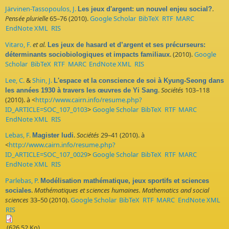
Järvinen-Tassopoulos, J.
.
Les jeux d'argent: un nouvel enjeu social?
Pensée plurielle
65–76 (2010).
Google Scholar
BibTeX
RTF
MARC
EndNote XML
RIS
Vitaro, F.
et al.
Les jeux de hasard et d’argent et ses précurseurs:
. (2010).
Google
déterminants sociobiologiques et impacts familiaux
Scholar
BibTeX
RTF
MARC
EndNote XML
RIS
Lee, C.
&
Shin, J.
L'espace et la conscience de soi à Kyung-Seong dans
.
Sociétés
103–118
les années 1930 à travers les œuvres de Yi Sang
(2010). à <
http://www.cairn.info/resume.php?
ID_ARTICLE=SOC_107_0103
>
Google Scholar
BibTeX
RTF
MARC
EndNote XML
RIS
Lebas, F.
.
Sociétés
29–41 (2010). à
Magister ludi
<
http://www.cairn.info/resume.php?
ID_ARTICLE=SOC_107_0029
>
Google Scholar
BibTeX
RTF
MARC
EndNote XML
RIS
Parlebas, P.
Modélisation mathématique, jeux sportifs et sciences
.
Mathématiques et sciences humaines. Mathematics and social
sociales
sciences
33–50 (2010).
Google Scholar
BibTeX
RTF
MARC
EndNote XML
RIS
(626.52 Ko)