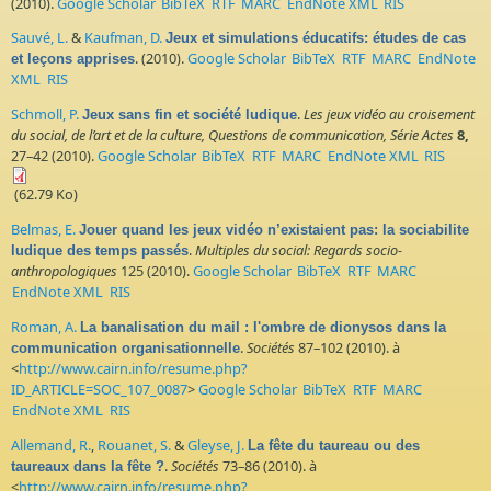
(2010).
Google Scholar
BibTeX
RTF
MARC
EndNote XML
RIS
Sauvé, L.
&
Kaufman, D.
Jeux et simulations éducatifs: études de cas
. (2010).
Google Scholar
BibTeX
RTF
MARC
EndNote
et leçons apprises
XML
RIS
Schmoll, P.
.
Les jeux vidéo au croisement
Jeux sans fin et société ludique
du social, de l’art et de la culture, Questions de communication, Série Actes
8,
27–42 (2010).
Google Scholar
BibTeX
RTF
MARC
EndNote XML
RIS
(62.79 Ko)
Belmas, E.
Jouer quand les jeux vidéo n’existaient pas: la sociabilite
.
Multiples du social: Regards socio-
ludique des temps passés
anthropologiques
125 (2010).
Google Scholar
BibTeX
RTF
MARC
EndNote XML
RIS
Roman, A.
La banalisation du mail : l'ombre de dionysos dans la
.
Sociétés
87–102 (2010). à
communication organisationnelle
<
http://www.cairn.info/resume.php?
ID_ARTICLE=SOC_107_0087
>
Google Scholar
BibTeX
RTF
MARC
EndNote XML
RIS
Allemand, R.
,
Rouanet, S.
&
Gleyse, J.
La fête du taureau ou des
.
Sociétés
73–86 (2010). à
taureaux dans la fête ?
<
http://www.cairn.info/resume.php?