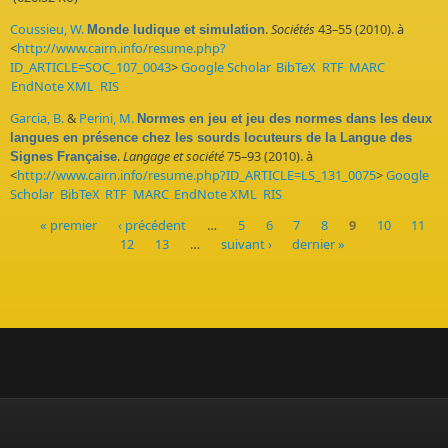
Coussieu, W.
.
Sociétés
43–55 (2010). à
Monde ludique et simulation
<
http://www.cairn.info/resume.php?
ID_ARTICLE=SOC_107_0043
>
Google Scholar
BibTeX
RTF
MARC
EndNote XML
RIS
Garcia, B.
&
Perini, M.
Normes en jeu et jeu des normes dans les deux
langues en présence chez les sourds locuteurs de la Langue des
.
Langage et société
75–93 (2010). à
Signes Française
<
http://www.cairn.info/resume.php?ID_ARTICLE=LS_131_0075
>
Google
Scholar
BibTeX
RTF
MARC
EndNote XML
RIS
« premier
‹ précédent
…
5
6
7
8
9
10
11
12
13
…
suivant ›
dernier »
Pages