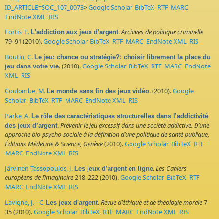
ID_ARTICLE=SOC_107_0073
>
Google Scholar
BibTeX
RTF
MARC
EndNote XML
RIS
Fortis, E.
.
Archives de politique criminelle
L'addiction aux jeux d'argent
79–91 (2010).
Google Scholar
BibTeX
RTF
MARC
EndNote XML
RIS
Boutin, C.
Le jeu: chance ou stratégie?: choisir librement la place du
. (2010).
Google Scholar
BibTeX
RTF
MARC
EndNote
jeu dans votre vie
XML
RIS
Coulombe, M.
. (2010).
Google
Le monde sans fin des jeux vidéo
Scholar
BibTeX
RTF
MARC
EndNote XML
RIS
Parke, A.
Le rôle des caractéristiques structurelles dans l’addictivité
.
Prévenir le jeu excessif dans une société addictive. D’une
des jeux d’argent
approche bio-psycho-sociale à la définition d’une politique de santé publique,
Éditions Médecine & Science, Genève
(2010).
Google Scholar
BibTeX
RTF
MARC
EndNote XML
RIS
Järvinen-Tassopoulos, J.
.
Les Cahiers
Les jeux d’argent en ligne
européens de l’imaginaire
218–222 (2010).
Google Scholar
BibTeX
RTF
MARC
EndNote XML
RIS
Lavigne, J. - C.
.
Revue d'éthique et de théologie morale
7–
Les jeux d'argent
35 (2010).
Google Scholar
BibTeX
RTF
MARC
EndNote XML
RIS