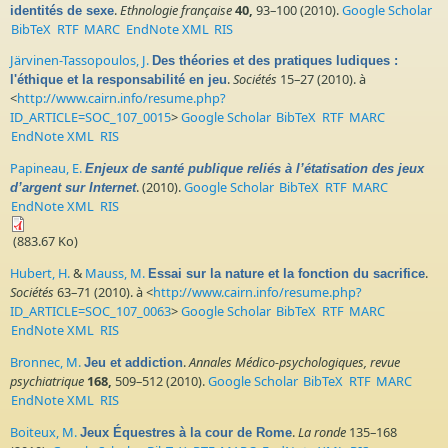
.
Ethnologie française
40,
93–100 (2010).
Google Scholar
identités de sexe
BibTeX
RTF
MARC
EndNote XML
RIS
Järvinen-Tassopoulos, J.
Des théories et des pratiques ludiques :
.
Sociétés
15–27 (2010). à
l'éthique et la responsabilité en jeu
<
http://www.cairn.info/resume.php?
ID_ARTICLE=SOC_107_0015
>
Google Scholar
BibTeX
RTF
MARC
EndNote XML
RIS
Papineau, E.
Enjeux de santé publique reliés à l’étatisation des jeux
. (2010).
Google Scholar
BibTeX
RTF
MARC
d’argent sur Internet
EndNote XML
RIS
(883.67 Ko)
Hubert, H.
&
Mauss, M.
.
Essai sur la nature et la fonction du sacrifice
Sociétés
63–71 (2010). à <
http://www.cairn.info/resume.php?
ID_ARTICLE=SOC_107_0063
>
Google Scholar
BibTeX
RTF
MARC
EndNote XML
RIS
Bronnec, M.
.
Annales Médico-psychologiques, revue
Jeu et addiction
psychiatrique
168,
509–512 (2010).
Google Scholar
BibTeX
RTF
MARC
EndNote XML
RIS
Boiteux, M.
.
La ronde
135–168
Jeux Équestres à la cour de Rome