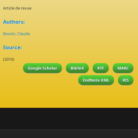
Article de revue
Authors:
Boutin, Claude
Source:
(2010)
Google Scholar
BibTeX
RTF
MARC
EndNote XML
RIS