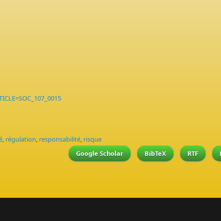
RTICLE=SOC_107_0015
é
,
régulation
,
responsabilité
,
risque
Google Scholar
BibTeX
RTF