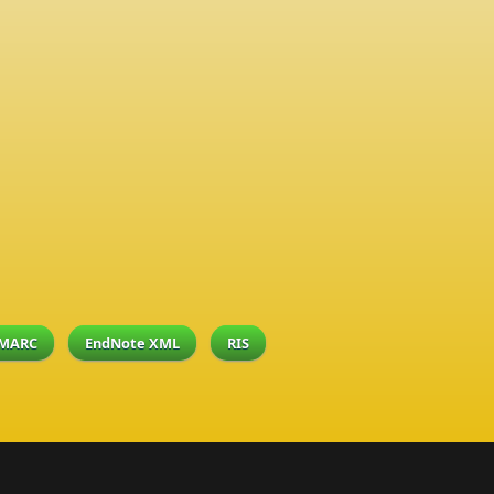
MARC
EndNote XML
RIS