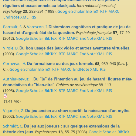
.
International Journal of
réguliers et occasionnels au blackjack
Psychology
23,
283–291 (1988).
Google Scholar
BibTeX
RTF
MARC
EndNote XML
RIS
Barrault, S.
&
Varescon, I.
Distorsions cognitives et pratique de jeu de
.
Psychologie française
57,
17–29
hasard et d’argent: état de la question
(2012).
Google Scholar
BibTeX
RTF
MARC
EndNote XML
RIS
Virole, B.
.
Du bon usage des jeux vidéo et autres aventures virtuelles
(2003).
Google Scholar
BibTeX
RTF
MARC
EndNote XML
RIS
Corriveau, H.
.
68,
939–940 (0av. J.-
Du formalisme ou des jeux formels
C.).
Google Scholar
BibTeX
RTF
MARC
EndNote XML
RIS
Authier-Revuz, J.
Du "je" de l’intention au jeu de hasard: figures méta-
.
Cahiers de praxématique
88–113
énonciatives du "bien-dire"
(1993).
Google Scholar
BibTeX
RTF
MARC
EndNote XML
RIS
(1.41 Mo)
Vigarello, G.
.
Du jeu ancien au show sportif: la naissance d'un mythe
(2002).
Google Scholar
BibTeX
RTF
MARC
EndNote XML
RIS
Schmidt, C.
Du jeu aux joueurs : sur quelques extensions de la
.
Psychotropes
13,
55–75 (2008).
Google Scholar
BibTeX
théorie des jeux