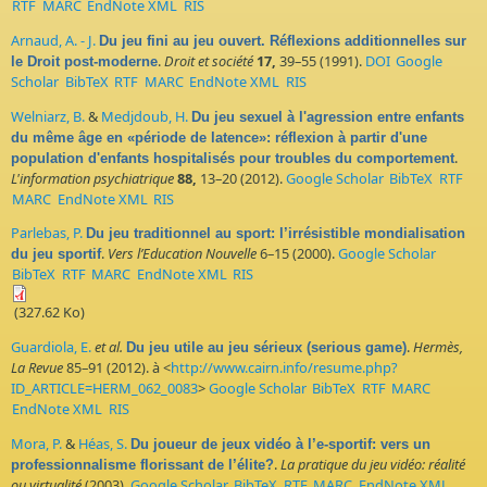
RTF
MARC
EndNote XML
RIS
Arnaud, A. - J.
Du jeu fini au jeu ouvert. Réflexions additionnelles sur
.
Droit et société
17,
39–55 (1991).
DOI
Google
le Droit post-moderne
Scholar
BibTeX
RTF
MARC
EndNote XML
RIS
Welniarz, B.
&
Medjdoub, H.
Du jeu sexuel à l'agression entre enfants
du même âge en «période de latence»: réflexion à partir d'une
.
population d'enfants hospitalisés pour troubles du comportement
L'information psychiatrique
88,
13–20 (2012).
Google Scholar
BibTeX
RTF
MARC
EndNote XML
RIS
Parlebas, P.
Du jeu traditionnel au sport: l’irrésistible mondialisation
.
Vers l’Education Nouvelle
6–15 (2000).
Google Scholar
du jeu sportif
BibTeX
RTF
MARC
EndNote XML
RIS
(327.62 Ko)
Guardiola, E.
et al.
.
Hermès,
Du jeu utile au jeu sérieux (serious game)
La Revue
85–91 (2012). à <
http://www.cairn.info/resume.php?
ID_ARTICLE=HERM_062_0083
>
Google Scholar
BibTeX
RTF
MARC
EndNote XML
RIS
Mora, P.
&
Héas, S.
Du joueur de jeux vidéo à l’e-sportif: vers un
.
La pratique du jeu vidéo: réalité
professionnalisme florissant de l’élite?
ou virtualité
(2003).
Google Scholar
BibTeX
RTF
MARC
EndNote XML