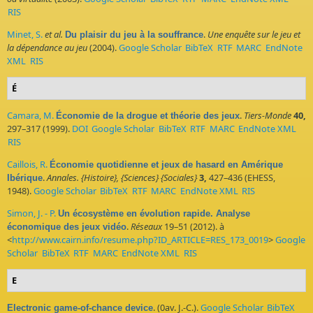
RIS
Minet, S.
et al.
.
Une enquête sur le jeu et
Du plaisir du jeu à la souffrance
la dépendance au jeu
(2004).
Google Scholar
BibTeX
RTF
MARC
EndNote
XML
RIS
É
Camara, M.
.
Tiers-Monde
40,
Économie de la drogue et théorie des jeux
297–317 (1999).
DOI
Google Scholar
BibTeX
RTF
MARC
EndNote XML
RIS
Caillois, R.
Économie quotidienne et jeux de hasard en Amérique
.
Annales. {Histoire}, {Sciences} {Sociales}
3,
427–436 (EHESS,
Ibérique
1948).
Google Scholar
BibTeX
RTF
MARC
EndNote XML
RIS
Simon, J. - P.
Un écosystème en évolution rapide. Analyse
.
Réseaux
19–51 (2012). à
économique des jeux vidéo
<
http://www.cairn.info/resume.php?ID_ARTICLE=RES_173_0019
>
Google
Scholar
BibTeX
RTF
MARC
EndNote XML
RIS
E
. (0av. J.-C.).
Google Scholar
BibTeX
Electronic game-of-chance device