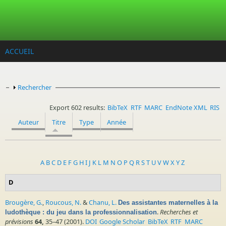
Aller au contenu principal
ACCUEIL
Afficher
Rechercher
Export 602 results:
BibTeX
RTF
MARC
EndNote XML
RIS
Auteur
Titre
Type
Année
A
B
C
D
E
F
G
H
I
J
K
L
M
N
O
P
Q
R
S
T
U
V
W
X
Y
Z
D
Brougère, G.
,
Roucous, N.
&
Chanu, L.
Des assistantes maternelles à la
.
Recherches et
ludothèque : du jeu dans la professionnalisation
prévisions
64,
35–47 (2001).
DOI
Google Scholar
BibTeX
RTF
MARC