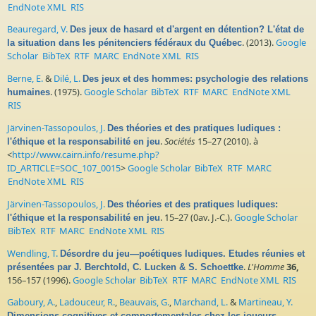
EndNote XML
RIS
Beauregard, V.
Des jeux de hasard et d'argent en détention? L'état de
. (2013).
Google
la situation dans les pénitenciers fédéraux du Québec
Scholar
BibTeX
RTF
MARC
EndNote XML
RIS
Berne, E.
&
Dilé, L.
Des jeux et des hommes: psychologie des relations
. (1975).
Google Scholar
BibTeX
RTF
MARC
EndNote XML
humaines
RIS
Järvinen-Tassopoulos, J.
Des théories et des pratiques ludiques :
.
Sociétés
15–27 (2010). à
l'éthique et la responsabilité en jeu
<
http://www.cairn.info/resume.php?
ID_ARTICLE=SOC_107_0015
>
Google Scholar
BibTeX
RTF
MARC
EndNote XML
RIS
Järvinen-Tassopoulos, J.
Des théories et des pratiques ludiques:
. 15–27 (0av. J.-C.).
Google Scholar
l'éthique et la responsabilité en jeu
BibTeX
RTF
MARC
EndNote XML
RIS
Wendling, T.
Désordre du jeu—poétiques ludiques. Etudes réunies et
.
L'Homme
36,
présentées par J. Berchtold, C. Lucken & S. Schoettke
156–157 (1996).
Google Scholar
BibTeX
RTF
MARC
EndNote XML
RIS
Gaboury, A.
,
Ladouceur, R.
,
Beauvais, G.
,
Marchand, L.
&
Martineau, Y.
Dimensions cognitives et comportementales chez les joueurs