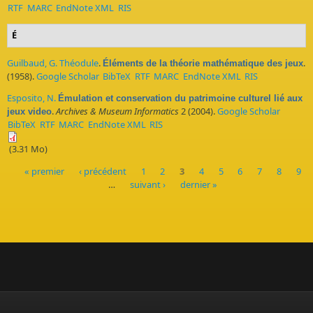
RTF
MARC
EndNote XML
RIS
É
Guilbaud, G. Théodule
.
.
Éléments de la théorie mathématique des jeux
(1958).
Google Scholar
BibTeX
RTF
MARC
EndNote XML
RIS
Esposito, N.
Émulation et conservation du patrimoine culturel lié aux
.
Archives & Museum Informatics
2 (2004).
Google Scholar
jeux video
BibTeX
RTF
MARC
EndNote XML
RIS
(3.31 Mo)
« premier
‹ précédent
1
2
3
4
5
6
7
8
9
…
suivant ›
dernier »
Pages