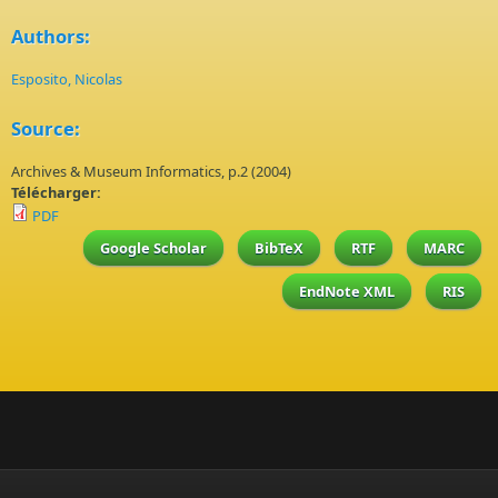
Authors:
Esposito, Nicolas
Source:
Archives & Museum Informatics, p.2 (2004)
Télécharger:
PDF
Google Scholar
BibTeX
RTF
MARC
EndNote XML
RIS