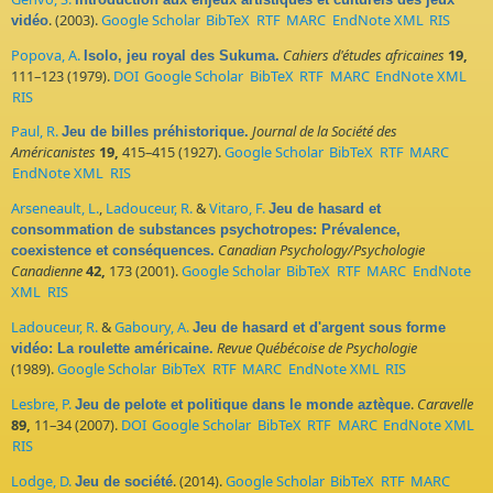
. (2003).
Google Scholar
BibTeX
RTF
MARC
EndNote XML
RIS
vidéo
Popova, A.
Cahiers d'études africaines
19,
Isolo, jeu royal des Sukuma.
111–123 (1979).
DOI
Google Scholar
BibTeX
RTF
MARC
EndNote XML
RIS
Paul, R.
Journal de la Société des
Jeu de billes préhistorique.
Américanistes
19,
415–415 (1927).
Google Scholar
BibTeX
RTF
MARC
EndNote XML
RIS
Arseneault, L.
,
Ladouceur, R.
&
Vitaro, F.
Jeu de hasard et
consommation de substances psychotropes: Prévalence,
Canadian Psychology/Psychologie
coexistence et conséquences.
Canadienne
42,
173 (2001).
Google Scholar
BibTeX
RTF
MARC
EndNote
XML
RIS
Ladouceur, R.
&
Gaboury, A.
Jeu de hasard et d'argent sous forme
Revue Québécoise de Psychologie
vidéo: La roulette américaine.
(1989).
Google Scholar
BibTeX
RTF
MARC
EndNote XML
RIS
Lesbre, P.
.
Caravelle
Jeu de pelote et politique dans le monde aztèque
89,
11–34 (2007).
DOI
Google Scholar
BibTeX
RTF
MARC
EndNote XML
RIS
Lodge, D.
. (2014).
Google Scholar
BibTeX
RTF
MARC
Jeu de société