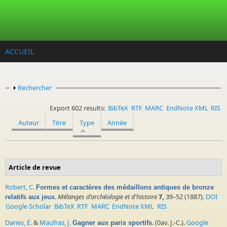
Aller au contenu principal
ACCUEIL
Afficher
Rechercher
Export 602 results:
BibTeX
RTF
MARC
EndNote XML
RIS
Auteur
Titre
Type
Année
Article de revue
Robert, C.
Formes et caractères des médaillons antiques de bronze
.
Mélanges d'archéologie et d'histoire
7,
39–52 (1887).
DOI
relatifs aux jeux
Google Scholar
BibTeX
RTF
MARC
EndNote XML
RIS
Daries, É.
&
Maufras, J.
. (0av. J.-C.).
Google
Gagner aux paris sportifs