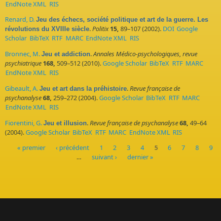
EndNote XML
RIS
Renard, D.
Jeu des échecs, société politique et art de la guerre. Les
.
Politix
15,
89–107 (2002).
DOI
Google
révolutions du XVIIIe siècle
Scholar
BibTeX
RTF
MARC
EndNote XML
RIS
Bronnec, M.
.
Annales Médico-psychologiques, revue
Jeu et addiction
psychiatrique
168,
509–512 (2010).
Google Scholar
BibTeX
RTF
MARC
EndNote XML
RIS
Gibeault, A.
.
Revue française de
Jeu et art dans la préhistoire
psychanalyse
68,
259–272 (2004).
Google Scholar
BibTeX
RTF
MARC
EndNote XML
RIS
Fiorentini, G.
.
Revue française de psychanalyse
68,
49–64
Jeu et illusion
(2004).
Google Scholar
BibTeX
RTF
MARC
EndNote XML
RIS
« premier
‹ précédent
1
2
3
4
5
6
7
8
9
…
suivant ›
dernier »
Pages