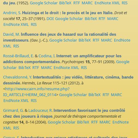
. (1952).
Google Scholar
BibTeX
RTF
MARC
EndNote XML
RIS
du jeu
Andrini, S.
.
Droit et
Huizinga et le droit : le procès et le jeu en Italie
société
17,
25–37 (1991).
DOI
Google Scholar
BibTeX
RTF
MARC
EndNote XML
RIS
David, M.
Influence des jeux de hasard sur la rationalité des
. (0av. J.-C.).
Google Scholar
BibTeX
RTF
MARC
EndNote
investisseurs
XML
RIS
Rossé-Brillaud, E.
&
Codina, I.
Internet: un amplificateur pour les
.
Psychotropes
15,
77–91 (2009).
Google
addictions comportementales
Scholar
BibTeX
RTF
MARC
EndNote XML
RIS
Chevaldonné, Y.
Intertextualités : jeu vidéo, littérature, cinéma, bande
.
Hermès, La Revue
115–121 (2012). à
dessinée
<
http://www.cairn.info/resume.php?
ID_ARTICLE=HERM_062_0114
>
Google Scholar
BibTeX
RTF
MARC
EndNote XML
RIS
Grimard, G.
&
Ladouceur, R.
Intervention favorisant le jeu contrôlé
.
Journal de thérapie comportementale et
chez des joueurs à risque
cognitive
14,
8–14 (2004).
Google Scholar
BibTeX
RTF
MARC
EndNote
XML
RIS
Genvo, S.
Introduction aux enjeux artistiques et culturels des jeux