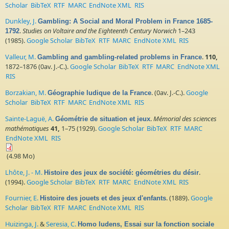
Scholar
BibTeX
RTF
MARC
EndNote XML
RIS
Dunkley, J.
Gambling: A Social and Moral Problem in France 1685-
.
Studies on Voltaire and the Eighteenth Century Norwich
1–243
1792
(1985).
Google Scholar
BibTeX
RTF
MARC
EndNote XML
RIS
Valleur, M.
.
110,
Gambling and gambling-related problems in France
1872–1876 (0av. J.-C.).
Google Scholar
BibTeX
RTF
MARC
EndNote XML
RIS
Borzakian, M.
. (0av. J.-C.).
Google
Géographie ludique de la France
Scholar
BibTeX
RTF
MARC
EndNote XML
RIS
Sainte-Laguë, A.
.
Mémorial des sciences
Géométrie de situation et jeux
mathématiques
41,
1–75 (1929).
Google Scholar
BibTeX
RTF
MARC
EndNote XML
RIS
(4.98 Mo)
Lhôte, J. - M.
.
Histoire des jeux de société: géométries du désir
(1994).
Google Scholar
BibTeX
RTF
MARC
EndNote XML
RIS
Fournier, E.
. (1889).
Google
Histoire des jouets et des jeux d'enfants
Scholar
BibTeX
RTF
MARC
EndNote XML
RIS
Huizinga, J.
&
Seresia, C.
Homo ludens, Essai sur la fonction sociale