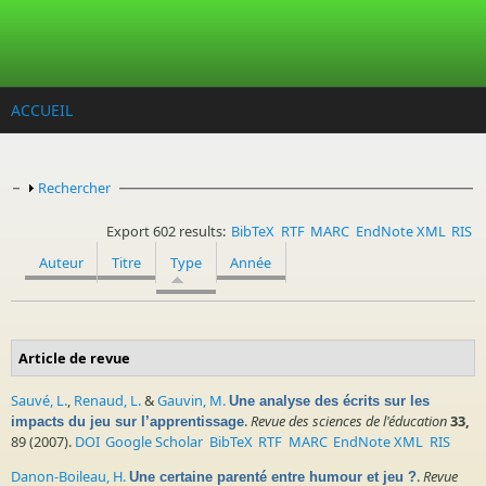
Aller au contenu principal
ACCUEIL
Afficher
Rechercher
Export 602 results:
BibTeX
RTF
MARC
EndNote XML
RIS
Auteur
Titre
Type
Année
Article de revue
Sauvé, L.
,
Renaud, L.
&
Gauvin, M.
Une analyse des écrits sur les
.
Revue des sciences de l'éducation
33,
impacts du jeu sur l’apprentissage
89 (2007).
DOI
Google Scholar
BibTeX
RTF
MARC
EndNote XML
RIS
Danon-Boileau, H.
.
Revue
Une certaine parenté entre humour et jeu ?