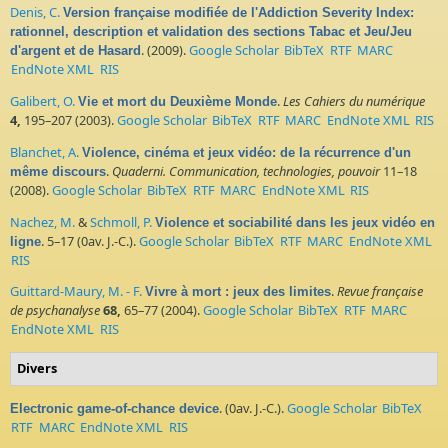
Denis, C.
Version française modifiée de l'Addiction Severity Index:
rationnel, description et validation des sections Tabac et Jeu/Jeu
. (2009).
Google Scholar
BibTeX
RTF
MARC
d'argent et de Hasard
EndNote XML
RIS
Galibert, O.
.
Les Cahiers du numérique
Vie et mort du Deuxième Monde
4,
195–207 (2003).
Google Scholar
BibTeX
RTF
MARC
EndNote XML
RIS
Blanchet, A.
Violence, cinéma et jeux vidéo: de la récurrence d'un
.
Quaderni. Communication, technologies, pouvoir
11–18
même discours
(2008).
Google Scholar
BibTeX
RTF
MARC
EndNote XML
RIS
Nachez, M.
&
Schmoll, P.
Violence et sociabilité dans les jeux vidéo en
. 5–17 (0av. J.-C.).
Google Scholar
BibTeX
RTF
MARC
EndNote XML
ligne
RIS
Guittard-Maury, M. - F.
.
Revue française
Vivre à mort : jeux des limites
de psychanalyse
68,
65–77 (2004).
Google Scholar
BibTeX
RTF
MARC
EndNote XML
RIS
Divers
. (0av. J.-C.).
Google Scholar
BibTeX
Electronic game-of-chance device
RTF
MARC
EndNote XML
RIS