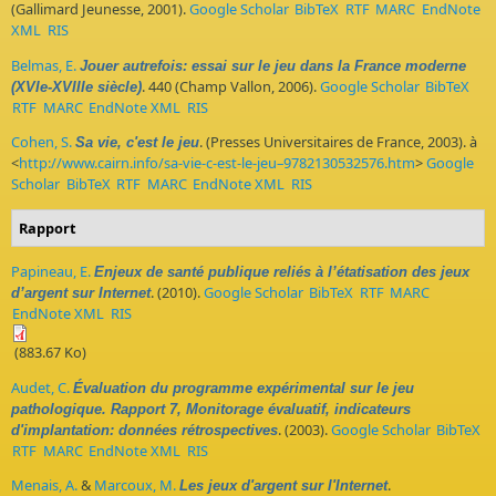
(Gallimard Jeunesse, 2001).
Google Scholar
BibTeX
RTF
MARC
EndNote
XML
RIS
Belmas, E.
Jouer autrefois: essai sur le jeu dans la France moderne
. 440 (Champ Vallon, 2006).
Google Scholar
BibTeX
(XVIe-XVIIIe siècle)
RTF
MARC
EndNote XML
RIS
Cohen, S.
. (Presses Universitaires de France, 2003). à
Sa vie, c'est le jeu
<
http://www.cairn.info/sa-vie-c-est-le-jeu–9782130532576.htm
>
Google
Scholar
BibTeX
RTF
MARC
EndNote XML
RIS
Rapport
Papineau, E.
Enjeux de santé publique reliés à l’étatisation des jeux
. (2010).
Google Scholar
BibTeX
RTF
MARC
d’argent sur Internet
EndNote XML
RIS
(883.67 Ko)
Audet, C.
Évaluation du programme expérimental sur le jeu
pathologique. Rapport 7, Monitorage évaluatif, indicateurs
. (2003).
Google Scholar
BibTeX
d'implantation: données rétrospectives
RTF
MARC
EndNote XML
RIS
Menais, A.
&
Marcoux, M.
.
Les jeux d'argent sur l'Internet