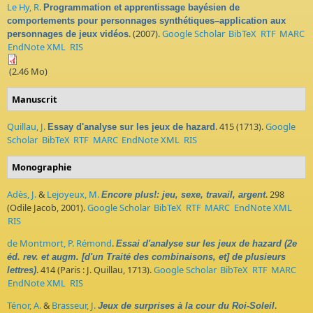
Le Hy, R.
Programmation et apprentissage bayésien de
comportements pour personnages synthétiques–application aux
. (2007).
Google Scholar
BibTeX
RTF
MARC
personnages de jeux vidéos
EndNote XML
RIS
(2.46 Mo)
Manuscrit
Quillau, J.
. 415 (1713).
Google
Essay d'analyse sur les jeux de hazard
Scholar
BibTeX
RTF
MARC
EndNote XML
RIS
Monographie
Adès, J.
&
Lejoyeux, M.
. 298
Encore plus!: jeu, sexe, travail, argent
(Odile Jacob, 2001).
Google Scholar
BibTeX
RTF
MARC
EndNote XML
RIS
de Montmort, P. Rémond
.
Essai d'analyse sur les jeux de hazard (2e
éd. rev. et augm. [d'un Traité des combinaisons, et] de plusieurs
. 414 (Paris : J. Quillau, 1713).
Google Scholar
BibTeX
RTF
MARC
lettres)
EndNote XML
RIS
Ténor, A.
&
Brasseur, J.
.
Jeux de surprises à la cour du Roi-Soleil