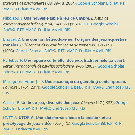
française de psychanalyse
68,
39–48 (2004).
Google Scholar
BibTeX
RTF
MARC
EndNote XML
RIS
Nikolaou, I.
.
Bulletin de
Une nouvelle table à jeu de Chypre
correspondance hellénique
94,
549–550 (1970).
DOI
Google Scholar
BibTeX
RTF
MARC
EndNote XML
RIS
Briquel, D.
Une opinion hétérodoxe sur l'origine des jeux équestres
.
Publications de l'École française de Rome
172,
121–140
romains
(1993).
Google Scholar
BibTeX
RTF
MARC
EndNote XML
RIS
Parlebas, P.
.
Une rupture culturelle: des jeux traditionnels au sport
Revue internationale de psychosociologie
9,
9–36 (2003).
Google Scholar
BibTeX
RTF
MARC
EndNote XML
RIS
Martignoni-Hutin, J. - P.
.
Une sociologie du gambling contemporain
Pouvoirs
51–64 (2011).
Google Scholar
BibTeX
RTF
MARC
EndNote XML
RIS
Caillois, R.
.
Diogène
117 (1957).
Google
Unité du jeu, diversité des jeux
Scholar
BibTeX
RTF
MARC
EndNote XML
RIS
LIVET, A.
UTOPIA: Une plateforme d'aide à la création et au
. (0av. J.-C.).
Google Scholar
BibTeX
RTF
prototypage de jeux vidéo
MARC
EndNote XML
RIS