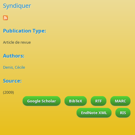
Syndiquer
Publication Type:
Article de revue
Authors:
Denis, Cécile
Source:
(2009)
Google Scholar
BibTeX
RTF
MARC
EndNote XML
RIS