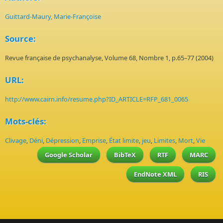
Guittard-Maury, Marie-Françoise
Source:
Revue française de psychanalyse, Volume 68, Nombre 1, p.65–77 (2004)
URL:
http://www.cairn.info/resume.php?ID_ARTICLE=RFP_681_0065
Mots-clés:
Clivage
,
Déni
,
Dépression
,
Emprise
,
État limite
,
jeu
,
Limites
,
Mort
,
Vie
Google Scholar
BibTeX
RTF
MARC
EndNote XML
RIS