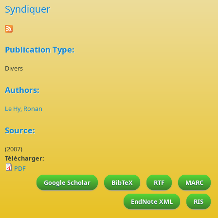
Syndiquer
Publication Type:
Divers
Authors:
Le Hy, Ronan
Source:
(2007)
Télécharger:
PDF
Google Scholar
BibTeX
RTF
MARC
EndNote XML
RIS