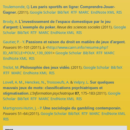
Toulemonde, Q.
Les paris sportifs en ligne: Comprendre-Jouer-
. (2011).
Google Scholar
BibTeX
RTF
MARC
EndNote XML
RIS
Gagner
Brody, A.
L'investissement de l'espace domestique par le jeu
.
Revue des sciences sociales
(2011).
Google
d'argent: L'exemple du poker
Scholar
BibTeX
RTF
MARC
EndNote XML
RIS
Gautier, P. - Y.
.
Passions et raison du droit en matière de jeux d'argent
Pouvoirs
91–101 (2011). à <
http://www.cairn.info/resume.php?
ID_ARTICLE=POUV_139_0091
>
Google Scholar
BibTeX
RTF
MARC
EndNote XML
RIS
Triclot, M.
. (2011).
Google Scholar
BibTeX
Philosophie des jeux vidéo
RTF
MARC
EndNote XML
RIS
Lovell, A. M.
,
Henckes, N.
,
Troisoeufs, A.
&
Velpry, L.
Sur quelques
mauvais jeux de mots: classifications psychiatriques et
.
L'Information psychiatrique
87,
175–183 (2011).
Google
stigmatisation
Scholar
BibTeX
RTF
MARC
EndNote XML
RIS
Martignoni-Hutin, J. - P.
.
Une sociologie du gambling contemporain
Pouvoirs
51–64 (2011).
Google Scholar
BibTeX
RTF
MARC
EndNote XML
RIS