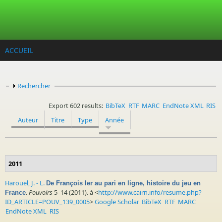
Aller au contenu principal
ACCUEIL
Afficher
Rechercher
Export 602 results:
BibTeX
RTF
MARC
EndNote XML
RIS
Auteur
Titre
Type
Année
2011
Harouel, J. - L.
De François Ier au pari en ligne, histoire du jeu en
.
Pouvoirs
5–14 (2011). à <
http://www.cairn.info/resume.php?
France
ID_ARTICLE=POUV_139_0005
>
Google Scholar
BibTeX
RTF
MARC
EndNote XML
RIS