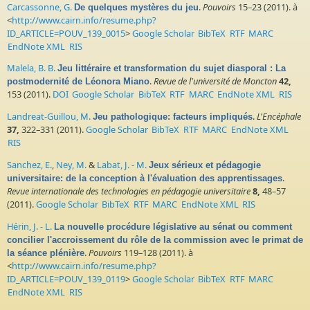
Carcassonne, G.
.
Pouvoirs
15–23 (2011). à
De quelques mystères du jeu
<
http://www.cairn.info/resume.php?
ID_ARTICLE=POUV_139_0015
>
Google Scholar
BibTeX
RTF
MARC
EndNote XML
RIS
Malela, B. B.
Jeu littéraire et transformation du sujet diasporal : La
.
Revue de l'université de Moncton
42,
postmodernité de Léonora Miano
153 (2011).
DOI
Google Scholar
BibTeX
RTF
MARC
EndNote XML
RIS
Landreat-Guillou, M.
.
L'Encéphale
Jeu pathologique: facteurs impliqués
37,
322–331 (2011).
Google Scholar
BibTeX
RTF
MARC
EndNote XML
RIS
Sanchez, E.
,
Ney, M.
&
Labat, J. - M.
Jeux sérieux et pédagogie
.
universitaire: de la conception à l'évaluation des apprentissages
Revue internationale des technologies en pédagogie universitaire
8,
48–57
(2011).
Google Scholar
BibTeX
RTF
MARC
EndNote XML
RIS
Hérin, J. - L.
La nouvelle procédure législative au sénat ou comment
concilier l'accroissement du rôle de la commission avec le primat de
.
Pouvoirs
119–128 (2011). à
la séance plénière
<
http://www.cairn.info/resume.php?
ID_ARTICLE=POUV_139_0119
>
Google Scholar
BibTeX
RTF
MARC
EndNote XML
RIS