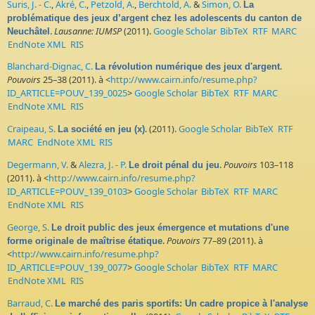
Suris, J. - C.
,
Akré, C.
,
Petzold, A.
,
Berchtold, A.
&
Simon, O.
La
problématique des jeux d’argent chez les adolescents du canton de
.
Lausanne: IUMSP
(2011).
Google Scholar
BibTeX
RTF
MARC
Neuchâtel
EndNote XML
RIS
Blanchard-Dignac, C.
.
La révolution numérique des jeux d'argent
Pouvoirs
25–38 (2011). à <
http://www.cairn.info/resume.php?
ID_ARTICLE=POUV_139_0025
>
Google Scholar
BibTeX
RTF
MARC
EndNote XML
RIS
Craipeau, S.
. (2011).
Google Scholar
BibTeX
RTF
La société en jeu (x)
MARC
EndNote XML
RIS
Degermann, V.
&
Alezra, J. - P.
.
Pouvoirs
103–118
Le droit pénal du jeu
(2011). à <
http://www.cairn.info/resume.php?
ID_ARTICLE=POUV_139_0103
>
Google Scholar
BibTeX
RTF
MARC
EndNote XML
RIS
George, S.
Le droit public des jeux émergence et mutations d'une
.
Pouvoirs
77–89 (2011). à
forme originale de maîtrise étatique
<
http://www.cairn.info/resume.php?
ID_ARTICLE=POUV_139_0077
>
Google Scholar
BibTeX
RTF
MARC
EndNote XML
RIS
Barraud, C.
Le marché des paris sportifs: Un cadre propice à l'analyse