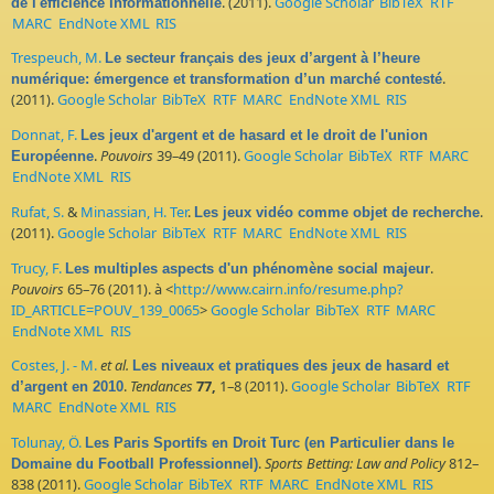
. (2011).
Google Scholar
BibTeX
RTF
de l'efficience informationnelle
MARC
EndNote XML
RIS
Trespeuch, M.
Le secteur français des jeux d’argent à l’heure
.
numérique: émergence et transformation d’un marché contesté
(2011).
Google Scholar
BibTeX
RTF
MARC
EndNote XML
RIS
Donnat, F.
Les jeux d'argent et de hasard et le droit de l'union
.
Pouvoirs
39–49 (2011).
Google Scholar
BibTeX
RTF
MARC
Européenne
EndNote XML
RIS
Rufat, S.
&
Minassian, H. Ter
.
.
Les jeux vidéo comme objet de recherche
(2011).
Google Scholar
BibTeX
RTF
MARC
EndNote XML
RIS
Trucy, F.
.
Les multiples aspects d'un phénomène social majeur
Pouvoirs
65–76 (2011). à <
http://www.cairn.info/resume.php?
ID_ARTICLE=POUV_139_0065
>
Google Scholar
BibTeX
RTF
MARC
EndNote XML
RIS
Costes, J. - M.
et al.
Les niveaux et pratiques des jeux de hasard et
.
Tendances
77,
1–8 (2011).
Google Scholar
BibTeX
RTF
d’argent en 2010
MARC
EndNote XML
RIS
Tolunay, Ö.
Les Paris Sportifs en Droit Turc (en Particulier dans le
.
Sports Betting: Law and Policy
812–
Domaine du Football Professionnel)
838 (2011).
Google Scholar
BibTeX
RTF
MARC
EndNote XML
RIS