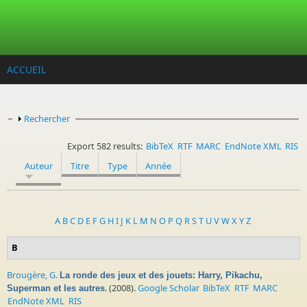
Aller au contenu principal
ACCUEIL
Afficher
Rechercher
Export 582 results:
BibTeX
RTF
MARC
EndNote XML
RIS
Auteur
Titre
Type
Année
A
B
C
D
E
F
G
H
I
J
K
L
M
N
O
P
Q
R
S
T
U
V
W
X
Y
Z
B
Brougère, G.
La ronde des jeux et des jouets: Harry, Pikachu,
. (2008).
Google Scholar
BibTeX
RTF
MARC
Superman et les autres
EndNote XML
RIS