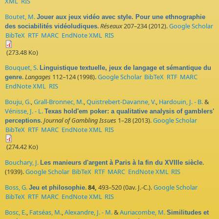
XML
RIS
Boutet, M.
Jouer aux jeux vidéo avec style. Pour une ethnographie
.
Réseaux
207–234 (2012).
Google Scholar
des sociabilités vidéoludiques
BibTeX
RTF
MARC
EndNote XML
RIS
(273.48 Ko)
Bouquet, S.
Linguistique textuelle, jeux de langage et sémantique du
.
Langages
112–124 (1998).
Google Scholar
BibTeX
RTF
MARC
genre
EndNote XML
RIS
Bouju, G.
,
Grall-Bronnec, M.
,
Quistrebert-Davanne, V.
,
Hardouin, J. - B.
&
Vénisse, J. - L.
Texas hold'em poker: a qualitative analysis of gamblers'
.
Journal of Gambling Issues
1–28 (2013).
Google Scholar
perceptions
BibTeX
RTF
MARC
EndNote XML
RIS
(274.42 Ko)
Bouchary, J.
.
Les manieurs d'argent à Paris à la fin du XVIIIe siècle
(1939).
Google Scholar
BibTeX
RTF
MARC
EndNote XML
RIS
Boss, G.
.
84,
493–520 (0av. J.-C.).
Google Scholar
Jeu et philosophie
BibTeX
RTF
MARC
EndNote XML
RIS
Bosc, E.
,
Fatséas, M.
,
Alexandre, J. - M.
&
Auriacombe, M.
Similitudes et