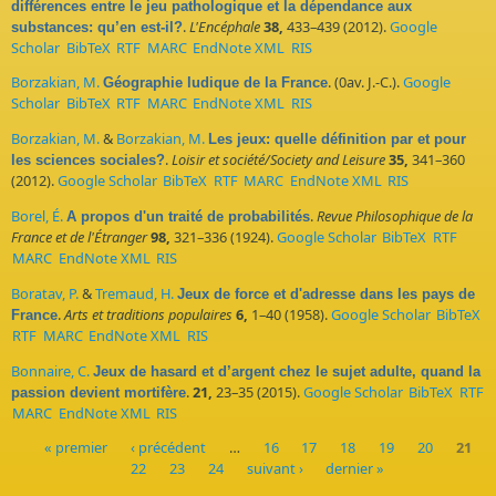
différences entre le jeu pathologique et la dépendance aux
.
L'Encéphale
38,
433–439 (2012).
Google
substances: qu’en est-il?
Scholar
BibTeX
RTF
MARC
EndNote XML
RIS
Borzakian, M.
. (0av. J.-C.).
Google
Géographie ludique de la France
Scholar
BibTeX
RTF
MARC
EndNote XML
RIS
Borzakian, M.
&
Borzakian, M.
Les jeux: quelle définition par et pour
.
Loisir et société/Society and Leisure
35,
341–360
les sciences sociales?
(2012).
Google Scholar
BibTeX
RTF
MARC
EndNote XML
RIS
Borel, É.
.
Revue Philosophique de la
A propos d'un traité de probabilités
France et de l'Étranger
98,
321–336 (1924).
Google Scholar
BibTeX
RTF
MARC
EndNote XML
RIS
Boratav, P.
&
Tremaud, H.
Jeux de force et d'adresse dans les pays de
.
Arts et traditions populaires
6,
1–40 (1958).
Google Scholar
BibTeX
France
RTF
MARC
EndNote XML
RIS
Bonnaire, C.
Jeux de hasard et d’argent chez le sujet adulte, quand la
.
21,
23–35 (2015).
Google Scholar
BibTeX
RTF
passion devient mortifère
MARC
EndNote XML
RIS
« premier
‹ précédent
…
16
17
18
19
20
21
22
23
24
suivant ›
dernier »
Pages