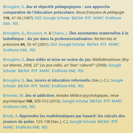
Brougère, G.
Jeu et objectifs pédagogiques : une approche
.
Revue française de pédagogie
comparative de l'éducation préscolaire
119,
47–56 (1997).
DOI
Google Scholar
BibTeX
RTF
MARC
EndNote
XML
RIS
Brougère, G.
,
Roucous, N.
&
Chanu, L.
Des assistantes maternelles à la
.
Recherches et
ludothèque : du jeu dans la professionnalisation
prévisions
64,
35–47 (2001).
DOI
Google Scholar
BibTeX
RTF
MARC
EndNote XML
RIS
Brougère, G.
.
MédiaMorphoses (Bry-
Jeux vidéo et mise en scène du jeu
sur-Marne), 2008, 22" Les jeux vidéo, un" bien" culturel?"
(2008).
Google
Scholar
BibTeX
RTF
MARC
EndNote XML
RIS
Brougère, G.
. (0av. J.-C.).
Google
Jeu, loisirs et éducation informelle
Scholar
BibTeX
RTF
MARC
EndNote XML
RIS
Bronnec, M.
.
Annales Médico-psychologiques, revue
Jeu et addiction
psychiatrique
168,
509–512 (2010).
Google Scholar
BibTeX
RTF
MARC
EndNote XML
RIS
Brody, A.
Apprendre les mathématiques par hasard: les calculs des
. 123–138 (0av. J.-C.).
Google Scholar
BibTeX
RTF
joueurs de poker
MARC
EndNote XML
RIS