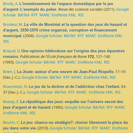
Brody, A.
L'investissement de l'espace domestique par le jeu
.
Revue des sciences sociales
(2011).
Google
d'argent: L'exemple du poker
Scholar
BibTeX
RTF
MARC
EndNote XML
RIS
Brodeur, M.
La ville de Montréal et la question des jeux de hasard et
d'argent, 1930-1970 crime organisé, corruption et financement
. (2008).
Google Scholar
BibTeX
RTF
MARC
EndNote XML
municipal
RIS
Briquel, D.
Une opinion hétérodoxe sur l'origine des jeux équestres
.
Publications de l'École française de Rome
172,
121–140
romains
(1993).
Google Scholar
BibTeX
RTF
MARC
EndNote XML
RIS
Brien, J.
. 17–19
La Joute: autour d’une oeuvre de Jean-Paul Riopelle
(0av. J.-C.).
Google Scholar
BibTeX
RTF
MARC
EndNote XML
RIS
Braunstein, N.
. 33–
Le jeu de la diction et de l'addiction chez l'enfant
37 (0av. J.-C.).
Google Scholar
BibTeX
RTF
MARC
EndNote XML
RIS
Brasey, E.
La république des jeux: enquête sur l'univers secret des
. (1992).
Google Scholar
BibTeX
RTF
MARC
jeux d'argent et de hasard
EndNote XML
RIS
Boutin, C.
Le jeu: chance ou stratégie?: choisir librement la place du
. (2010).
Google Scholar
BibTeX
RTF
MARC
EndNote
jeu dans votre vie