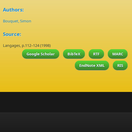
Authors:
Bouquet, Simon
Source:
Langages, p.112–124 (1998)
Google Scholar
BibTeX
RTF
MARC
EndNote XML
RIS