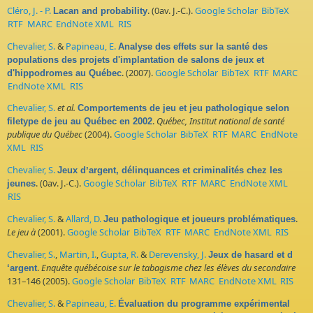
Cléro, J. - P.
. (0av. J.-C.).
Google Scholar
BibTeX
Lacan and probability
RTF
MARC
EndNote XML
RIS
Chevalier, S.
&
Papineau, E.
Analyse des effets sur la santé des
populations des projets d'implantation de salons de jeux et
. (2007).
Google Scholar
BibTeX
RTF
MARC
d'hippodromes au Québec
EndNote XML
RIS
Chevalier, S.
et al.
Comportements de jeu et jeu pathologique selon
.
Québec, Institut national de santé
filetype de jeu au Québec en 2002
publique du Québec
(2004).
Google Scholar
BibTeX
RTF
MARC
EndNote
XML
RIS
Chevalier, S.
Jeux dʼargent, délinquances et criminalités chez les
. (0av. J.-C.).
Google Scholar
BibTeX
RTF
MARC
EndNote XML
jeunes
RIS
Chevalier, S.
&
Allard, D.
.
Jeu pathologique et joueurs problématiques
Le jeu à
(2001).
Google Scholar
BibTeX
RTF
MARC
EndNote XML
RIS
Chevalier, S.
,
Martin, I.
,
Gupta, R.
&
Derevensky, J.
Jeux de hasard et d
.
Enquête québécoise sur le tabagisme chez les élèves du secondaire
‘argent
131–146 (2005).
Google Scholar
BibTeX
RTF
MARC
EndNote XML
RIS
Chevalier, S.
&
Papineau, E.
Évaluation du programme expérimental