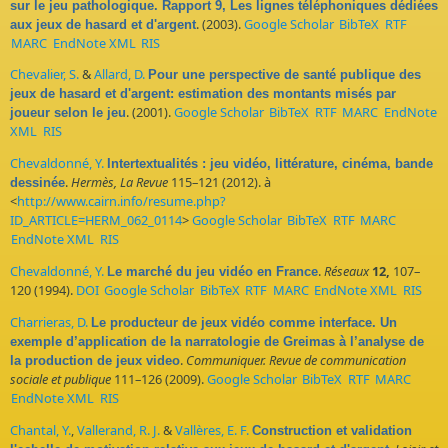
sur le jeu pathologique. Rapport 9, Les lignes téléphoniques dédiées
. (2003).
Google Scholar
BibTeX
RTF
aux jeux de hasard et d'argent
MARC
EndNote XML
RIS
Chevalier, S.
&
Allard, D.
Pour une perspective de santé publique des
jeux de hasard et d'argent: estimation des montants misés par
. (2001).
Google Scholar
BibTeX
RTF
MARC
EndNote
joueur selon le jeu
XML
RIS
Chevaldonné, Y.
Intertextualités : jeu vidéo, littérature, cinéma, bande
.
Hermès, La Revue
115–121 (2012). à
dessinée
<
http://www.cairn.info/resume.php?
ID_ARTICLE=HERM_062_0114
>
Google Scholar
BibTeX
RTF
MARC
EndNote XML
RIS
Chevaldonné, Y.
.
Réseaux
12,
107–
Le marché du jeu vidéo en France
120 (1994).
DOI
Google Scholar
BibTeX
RTF
MARC
EndNote XML
RIS
Charrieras, D.
Le producteur de jeux vidéo comme interface. Un
exemple d’application de la narratologie de Greimas à l’analyse de
.
Communiquer. Revue de communication
la production de jeux video
sociale et publique
111–126 (2009).
Google Scholar
BibTeX
RTF
MARC
EndNote XML
RIS
Chantal, Y.
,
Vallerand, R. J.
&
Vallères, E. F.
Construction et validation