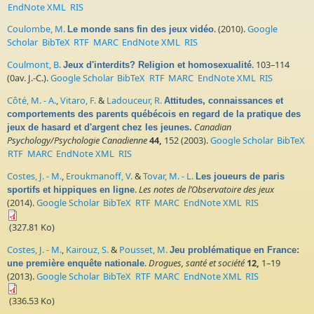
EndNote XML
RIS
Coulombe, M.
. (2010).
Google
Le monde sans fin des jeux vidéo
Scholar
BibTeX
RTF
MARC
EndNote XML
RIS
Coulmont, B.
. 103–114
Jeux d'interdits? Religion et homosexualité
(0av. J.-C.).
Google Scholar
BibTeX
RTF
MARC
EndNote XML
RIS
Côté, M. - A.
,
Vitaro, F.
&
Ladouceur, R.
Attitudes, connaissances et
comportements des parents québécois en regard de la pratique des
Canadian
jeux de hasard et d'argent chez les jeunes.
Psychology/Psychologie Canadienne
44,
152 (2003).
Google Scholar
BibTeX
RTF
MARC
EndNote XML
RIS
Costes, J. - M.
,
Eroukmanoff, V.
&
Tovar, M. - L.
Les joueurs de paris
.
Les notes de l’Observatoire des jeux
sportifs et hippiques en ligne
(2014).
Google Scholar
BibTeX
RTF
MARC
EndNote XML
RIS
(327.81 Ko)
Costes, J. - M.
,
Kairouz, S.
&
Pousset, M.
Jeu problématique en France:
.
Drogues, santé et société
12,
1–19
une première enquête nationale
(2013).
Google Scholar
BibTeX
RTF
MARC
EndNote XML
RIS
(336.53 Ko)