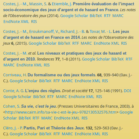
Costes, J. - M.
,
Massin, S.
&
Etiemble, J.
Première évaluation de l’impact
.
Les notes
socio-économique des jeux d’argent et de hasard en France
de l’Observatoire des jeux
(2014).
Google Scholar
BibTeX
RTF
MARC
EndNote XML
RIS
Costes, J. - M.
,
Eroukmanoff, V.
,
Richard, J. - B.
&
Tovar, M. - L.
Les jeux
.
Les notes de l’Observatoire des
d’argent et de hasard en France en 2014
Jeux
6,
(2015).
Google Scholar
BibTeX
RTF
MARC
EndNote XML
RIS
Costes, J. - M.
et al.
Les niveaux et pratiques des jeux de hasard et
.
Tendances
77,
1–8 (2011).
Google Scholar
BibTeX
RTF
d’argent en 2010
MARC
EndNote XML
RIS
Corriveau, H.
.
68,
939–940 (0av. J.-
Du formalisme ou des jeux formels
C.).
Google Scholar
BibTeX
RTF
MARC
EndNote XML
RIS
Conte, A. G.
.
Droit et société
17,
125–146 (1991).
DOI
L'enjeu des règles
Google Scholar
BibTeX
RTF
MARC
EndNote XML
RIS
Cohen, S.
. (Presses Universitaires de France, 2003). à
Sa vie, c'est le jeu
<
http://www.cairn.info/sa-vie-c-est-le-jeu–9782130532576.htm
>
Google
Scholar
BibTeX
RTF
MARC
EndNote XML
RIS
Cléro, J. - P.
.
132,
529–563 (0av. J.-
Partis, Pari et Théorie des Jeux
C.).
Google Scholar
BibTeX
RTF
MARC
EndNote XML
RIS