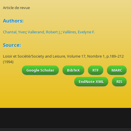
Article de revue
Authors:
Chantal, Yves
;
Vallerand, Robert J.
;
Vallères, Evelyne F.
Source:
Loisir et Société/Society and Leisure, Volume 17, Nombre 1, p.189–212
(1994)
Google Scholar
BibTeX
RTF
MARC
EndNote XML
RIS