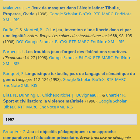
Maleuvre, J. - Y.
Jeux de masques dans l'élégie latine: Tibulle,
. (1998).
Google Scholar
BibTeX
RTF
MARC
EndNote
Properce, Ovide
XML
RIS
Duflo, C.
&
Monteil, P. - O.
Le jeu, invention d'une liberté dans et par
.
Autres Temps. Les cahiers du christianisme social
58,
98–105
une légalité
(1998).
DOI
Google Scholar
BibTeX
RTF
MARC
EndNote XML
RIS
Barberi, J. L.
.
Les troubles jeux d'argent des fédérations sportives
L'Expansion
14–27 (1998).
Google Scholar
BibTeX
RTF
MARC
EndNote
XML
RIS
Bouquet, S.
Linguistique textuelle, jeux de langage et sémantique du
.
Langages
112–124 (1998).
Google Scholar
BibTeX
RTF
MARC
genre
EndNote XML
RIS
Elias, N.
,
Dunning, E.
,
Chicheportiche, J.
,
Duvigneau, F.
&
Chartier, R.
. (1998).
Google Scholar
Sport et civilisation: la violence maîtrisée
BibTeX
RTF
MARC
EndNote XML
RIS
1997
Brougère, G.
Jeu et objectifs pédagogiques : une approche
.
Revue française de pédagogie
comparative de l'éducation préscolaire