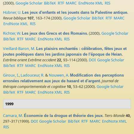
(2000).
Google Scholar
BibTeX
RTF
MARC
EndNote XML
RIS
Hübner, U.
.
Les jeux d'enfants et les jouets dans la Palestine antique
Revue biblique
107,
163–174 (2000).
Google Scholar
BibTeX
RTF
MARC
EndNote XML
RIS
Richter, W.
. (2000).
Google Scholar
Les jeux des Grecs et des Romains
BibTeX
RTF
MARC
EndNote XML
RIS
Vieillard-Baron, M.
Les plaisirs enchantés : célébration, fêtes jeux et
.
joutes poétiques dans les jardins japonais de l'époque de Heian
Extrême orient Extrême occident
22,
93–114 (2000).
DOI
Google Scholar
BibTeX
RTF
MARC
EndNote XML
RIS
Giroux, I.
,
Ladouceur, R.
&
Nouwen, A.
Modification des perceptions
.
Journal de
erronées relativement aux jeux de hasard et d'argent
thérapie comportementale et cognitive
10,
53–62 (2000).
Google Scholar
BibTeX
RTF
MARC
EndNote XML
RIS
1999
Camara, M.
.
Tiers-Monde
40,
Économie de la drogue et théorie des jeux
297–317 (1999).
DOI
Google Scholar
BibTeX
RTF
MARC
EndNote XML
RIS