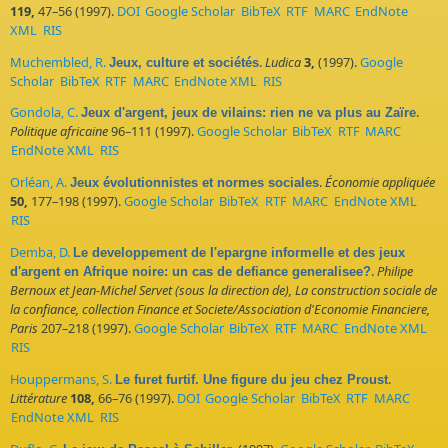
119,
47–56 (1997).
DOI
Google Scholar
BibTeX
RTF
MARC
EndNote
XML
RIS
Muchembled, R.
.
Ludica
3,
(1997).
Google
Jeux, culture et sociétés
Scholar
BibTeX
RTF
MARC
EndNote XML
RIS
Gondola, C.
.
Jeux d'argent, jeux de vilains: rien ne va plus au Zaïre
Politique africaine
96–111 (1997).
Google Scholar
BibTeX
RTF
MARC
EndNote XML
RIS
Orléan, A.
.
Économie appliquée
Jeux évolutionnistes et normes sociales
50,
177–198 (1997).
Google Scholar
BibTeX
RTF
MARC
EndNote XML
RIS
Demba, D.
Le developpement de I'epargne informelle et des jeux
.
Philipe
d'argent en Afrique noire: un cas de defiance generalisee?
Bernoux et Jean-Michel Servet (sous la direction de), La construction sociale de
la confiance, collection Finance et Societe/Association d'Economie Financiere,
Paris
207–218 (1997).
Google Scholar
BibTeX
RTF
MARC
EndNote XML
RIS
Houppermans, S.
.
Le furet furtif. Une figure du jeu chez Proust
Littérature
108,
66–76 (1997).
DOI
Google Scholar
BibTeX
RTF
MARC
EndNote XML
RIS