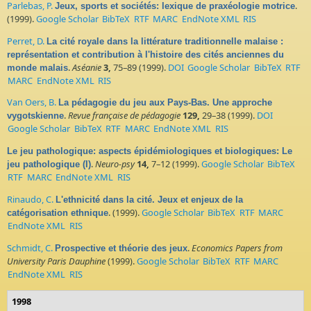
Parlebas, P.
.
Jeux, sports et sociétés: lexique de praxéologie motrice
(1999).
Google Scholar
BibTeX
RTF
MARC
EndNote XML
RIS
Perret, D.
La cité royale dans la littérature traditionnelle malaise :
représentation et contribution à l'histoire des cités anciennes du
.
Aséanie
3,
75–89 (1999).
DOI
Google Scholar
BibTeX
RTF
monde malais
MARC
EndNote XML
RIS
Van Oers, B.
La pédagogie du jeu aux Pays-Bas. Une approche
.
Revue française de pédagogie
129,
29–38 (1999).
DOI
vygotskienne
Google Scholar
BibTeX
RTF
MARC
EndNote XML
RIS
Le jeu pathologique: aspects épidémiologiques et biologiques: Le
.
Neuro-psy
14,
7–12 (1999).
Google Scholar
BibTeX
jeu pathologique (I)
RTF
MARC
EndNote XML
RIS
Rinaudo, C.
L'ethnicité dans la cité. Jeux et enjeux de la
. (1999).
Google Scholar
BibTeX
RTF
MARC
catégorisation ethnique
EndNote XML
RIS
Schmidt, C.
.
Economics Papers from
Prospective et théorie des jeux
University Paris Dauphine
(1999).
Google Scholar
BibTeX
RTF
MARC
EndNote XML
RIS
1998