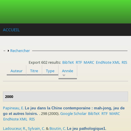
Aller au contenu principal
ACCUEIL
Afficher
Rechercher
Export 602 results:
BibTeX
RTF
MARC
EndNote XML
RIS
Auteur
Titre
Type
Année
2000
Papineau, E.
Le jeu dans la Chine contemporaine : mah-jong, jeu de
. 298 (2000).
Google Scholar
BibTeX
RTF
MARC
go et autres loisirs.
EndNote XML
RIS
Ladouceur, R.
,
Sylvain, C.
&
Boutin, C.
.
Le jeu pathologique1