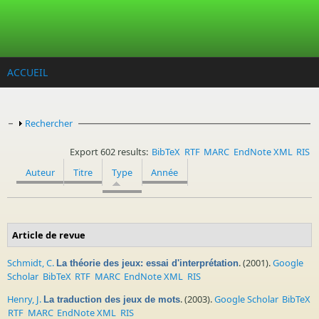
Aller au contenu principal
ACCUEIL
Afficher
Rechercher
Export 602 results:
BibTeX
RTF
MARC
EndNote XML
RIS
Auteur
Titre
Type
Année
Article de revue
Schmidt, C.
. (2001).
Google
La théorie des jeux: essai d'interprétation
Scholar
BibTeX
RTF
MARC
EndNote XML
RIS
Henry, J.
. (2003).
Google Scholar
BibTeX
La traduction des jeux de mots
RTF
MARC
EndNote XML
RIS