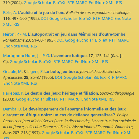
310 (2004).
Google Scholar
BibTeX
RTF
MARC
EndNote XML
RIS
Bélis, A.
.
Bulletin de correspondance hellénique
L'aulète et le jeu de l'oie
116,
497–500 (1992).
DOI
Google Scholar
BibTeX
RTF
MARC
EndNote
XML
RIS
Héron, P. - M.
.
L'autoportrait en jeu dans Mémoires d'outre-tombe
Romantisme
23,
51–60 (1993).
DOI
Google Scholar
BibTeX
RTF
MARC
EndNote XML
RIS
Martignoni-Hutin, J. - P. G.
.
17,
125–141 (0av. J.-
L'aventure ludique
C.).
Google Scholar
BibTeX
RTF
MARC
EndNote XML
RIS
Griaule, M.
&
Ligers, Z.
.
Journal de la Société des
Le bulu, jeu bozo
Africanistes
25,
35–37 (1955).
DOI
Google Scholar
BibTeX
RTF
MARC
EndNote XML
RIS
Parlebas, P.
.
Socio-anthropologie
Le destin des jeux: héritage et filiation
(2003).
Google Scholar
BibTeX
RTF
MARC
EndNote XML
RIS
Demba, D.
Le developpement de I'epargne informelle et des jeux
.
Philipe
d'argent en Afrique noire: un cas de defiance generalisee?
Bernoux et Jean-Michel Servet (sous la direction de), La construction sociale de
la confiance, collection Finance et Societe/Association d'Economie Financiere,
Paris
207–218 (1997).
Google Scholar
BibTeX
RTF
MARC
EndNote XML
RIS