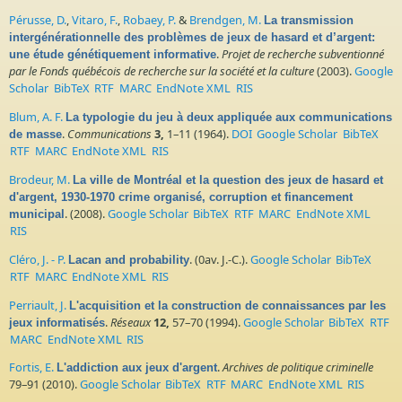
Pérusse, D.
,
Vitaro, F.
,
Robaey, P.
&
Brendgen, M.
La transmission
intergénérationnelle des problèmes de jeux de hasard et d’argent:
.
Projet de recherche subventionné
une étude génétiquement informative
par le Fonds québécois de recherche sur la société et la culture
(2003).
Google
Scholar
BibTeX
RTF
MARC
EndNote XML
RIS
Blum, A. F.
La typologie du jeu à deux appliquée aux communications
.
Communications
3,
1–11 (1964).
DOI
Google Scholar
BibTeX
de masse
RTF
MARC
EndNote XML
RIS
Brodeur, M.
La ville de Montréal et la question des jeux de hasard et
d'argent, 1930-1970 crime organisé, corruption et financement
. (2008).
Google Scholar
BibTeX
RTF
MARC
EndNote XML
municipal
RIS
Cléro, J. - P.
. (0av. J.-C.).
Google Scholar
BibTeX
Lacan and probability
RTF
MARC
EndNote XML
RIS
Perriault, J.
L'acquisition et la construction de connaissances par les
.
Réseaux
12,
57–70 (1994).
Google Scholar
BibTeX
RTF
jeux informatisés
MARC
EndNote XML
RIS
Fortis, E.
.
Archives de politique criminelle
L'addiction aux jeux d'argent
79–91 (2010).
Google Scholar
BibTeX
RTF
MARC
EndNote XML
RIS