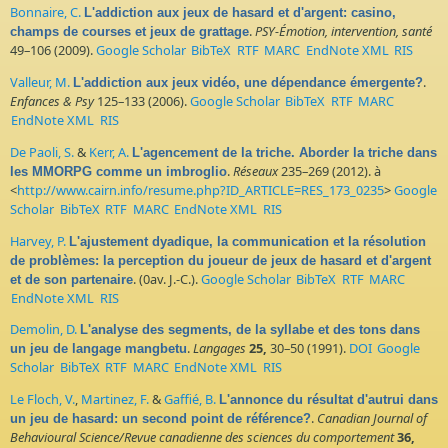
Bonnaire, C.
L'addiction aux jeux de hasard et d'argent: casino,
.
PSY-Émotion, intervention, santé
champs de courses et jeux de grattage
49–106 (2009).
Google Scholar
BibTeX
RTF
MARC
EndNote XML
RIS
Valleur, M.
.
L'addiction aux jeux vidéo, une dépendance émergente?
Enfances & Psy
125–133 (2006).
Google Scholar
BibTeX
RTF
MARC
EndNote XML
RIS
De Paoli, S.
&
Kerr, A.
L'agencement de la triche. Aborder la triche dans
.
Réseaux
235–269 (2012). à
les MMORPG comme un imbroglio
<
http://www.cairn.info/resume.php?ID_ARTICLE=RES_173_0235
>
Google
Scholar
BibTeX
RTF
MARC
EndNote XML
RIS
Harvey, P.
L'ajustement dyadique, la communication et la résolution
de problèmes: la perception du joueur de jeux de hasard et d'argent
. (0av. J.-C.).
Google Scholar
BibTeX
RTF
MARC
et de son partenaire
EndNote XML
RIS
Demolin, D.
L'analyse des segments, de la syllabe et des tons dans
.
Langages
25,
30–50 (1991).
DOI
Google
un jeu de langage mangbetu
Scholar
BibTeX
RTF
MARC
EndNote XML
RIS
Le Floch, V.
,
Martinez, F.
&
Gaffié, B.
L'annonce du résultat d'autrui dans
.
Canadian Journal of
un jeu de hasard: un second point de référence?
Behavioural Science/Revue canadienne des sciences du comportement
36,