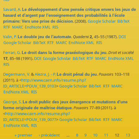
Savard, A.
Le développement d'une pensée critique envers les jeux de
hasard et d'argent par l'enseignement des probabilités à l'école
. (2008).
Google Scholar
BibTeX
primaire: Vers une prise de décision
RTF
MARC
EndNote XML
RIS
Valin, P.
.
Quaderni
2,
45–55 (1987).
DOI
Le double jeu de l'automate
Google Scholar
BibTeX
RTF
MARC
EndNote XML
RIS
Ferrari, G.
.
Droit et société
Le droit dans la forme praxéologique du jeu
17,
85–98 (1991).
DOI
Google Scholar
BibTeX
RTF
MARC
EndNote XML
RIS
Degermann, V.
&
Alezra, J. - P.
.
Pouvoirs
103–118
Le droit pénal du jeu
(2011). à <
http://www.cairn.info/resume.php?
ID_ARTICLE=POUV_139_0103
>
Google Scholar
BibTeX
RTF
MARC
EndNote XML
RIS
George, S.
Le droit public des jeux émergence et mutations d'une
.
Pouvoirs
77–89 (2011). à
forme originale de maîtrise étatique
<
http://www.cairn.info/resume.php?
ID_ARTICLE=POUV_139_0077
>
Google Scholar
BibTeX
RTF
MARC
EndNote XML
RIS
« premier
‹ précédent
…
8
9
10
11
12
13