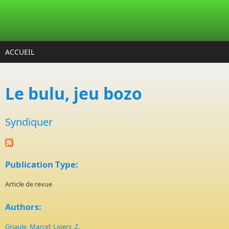
Aller au contenu principal
ACCUEIL
Le bulu, jeu bozo
Syndiquer
Publication Type:
Article de revue
Authors:
Griaule, Marcel
;
Ligers, Z.