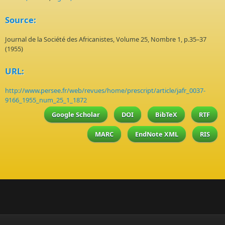
Source:
Journal de la Société des Africanistes, Volume 25, Nombre 1, p.35–37
(1955)
URL:
http://www.persee.fr/web/revues/home/prescript/article/jafr_0037-
9166_1955_num_25_1_1872
Google Scholar
DOI
BibTeX
RTF
MARC
EndNote XML
RIS