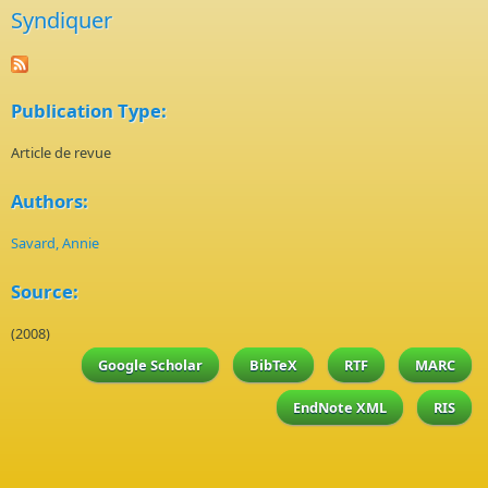
Syndiquer
Publication Type:
Article de revue
Authors:
Savard, Annie
Source:
(2008)
Google Scholar
BibTeX
RTF
MARC
EndNote XML
RIS