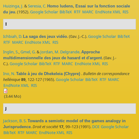
Huizinga, J.
&
Seresia, C.
Homo ludens, Essai sur la fonction sociale
. (1952).
Google Scholar
BibTeX
RTF
MARC
EndNote XML
RIS
du jeu
I
Ichbiah, D.
. (0av. J.-C.).
Google Scholar
BibTeX
La saga des jeux vidéo
RTF
MARC
EndNote XML
RIS
Inglin, S.
,
Gmel, G.
&
Jordan, M. Delgrande
.
Approche
. (0av. J.-
multidimensionnelle des jeux de hasard et d'argent
C.).
Google Scholar
BibTeX
RTF
MARC
EndNote XML
RIS
Ino, N.
.
Bulletin de correspondance
Table à jeu de Dhekeleia (Chypre)
hellénique
89,
122-127 (1965).
Google Scholar
BibTeX
RTF
MARC
EndNote XML
RIS
(3.44 Mo)
J
Jackson, B. S.
Towards a semiotic model of the games analogy in
.
Droit et société
17,
99–123 (1991).
DOI
Google Scholar
Jurisprudence
BibTeX
RTF
MARC
EndNote XML
RIS