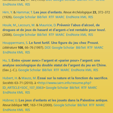
EndNote XML
RIS
Hirn, Y.
&
Hammar, T.
.
Revue Archéologique
23,
372–372
Les jeux d'enfants
(1926).
Google Scholar
BibTeX
RTF
MARC
EndNote XML
RIS
Houle, M.
,
Lecours, M.
&
Mauricie, D.
Prévenir l'abus d'alcool, de
.
drogues et de jeux de hasard et d'argent–c'est rentable pour tous!
(2006).
Google Scholar
BibTeX
RTF
MARC
EndNote XML
RIS
Houppermans, S.
.
Le furet furtif. Une figure du jeu chez Proust
Littérature
108,
66–76 (1997).
DOI
Google Scholar
BibTeX
RTF
MARC
EndNote XML
RIS
Hu, S.
Entre «jouer avec» l’argent et «parier pour» l’argent: une
.
analyse sociologique du double statut de l’argent du jeu en Chine
(0av. J.-C.).
Google Scholar
BibTeX
RTF
MARC
EndNote XML
RIS
Hubert, H.
&
Mauss, M.
.
Essai sur la nature et la fonction du sacrifice
Sociétés
63–71 (2010). à <
http://www.cairn.info/resume.php?
ID_ARTICLE=SOC_107_0063
>
Google Scholar
BibTeX
RTF
MARC
EndNote XML
RIS
Hübner, U.
.
Les jeux d'enfants et les jouets dans la Palestine antique
Revue biblique
107,
163–174 (2000).
Google Scholar
BibTeX
RTF
MARC
EndNote XML
RIS