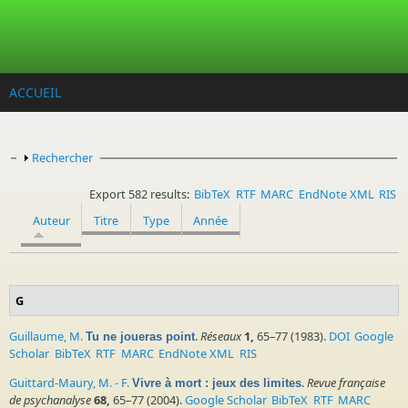
Aller au contenu principal
ACCUEIL
Afficher
Rechercher
Export 582 results:
BibTeX
RTF
MARC
EndNote XML
RIS
Auteur
Titre
Type
Année
G
Guillaume, M.
.
Réseaux
1,
65–77 (1983).
DOI
Google
Tu ne joueras point
Scholar
BibTeX
RTF
MARC
EndNote XML
RIS
Guittard-Maury, M. - F.
.
Revue française
Vivre à mort : jeux des limites
de psychanalyse
68,
65–77 (2004).
Google Scholar
BibTeX
RTF
MARC