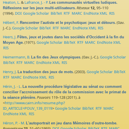
Heaton, L.
&
Lafrance, J. - P.
Les communautés virtuelles ludiques.
.
Réseaux
12,
95–110
Réflexions sur les jeux multi-utilisateurs
(1994).
DOI
Google Scholar
BibTeX
RTF
MARC
EndNote XML
RIS
Hébert, F.
. (0av.
Rencontrer l'autiste et le psychotique: jeux et détours
J.-C.).
Google Scholar
BibTeX
RTF
MARC
EndNote XML
RIS
Heers, J.
Fêtes, jeux et joutes dans les sociétés d'Occident à la fin du
. (1971).
Google Scholar
BibTeX
RTF
MARC
EndNote XML
Moyen Age
RIS
Heimermann, B.
. (0av. J.-C.).
Google Scholar
La fin des Jeux olympiques
BibTeX
RTF
MARC
EndNote XML
RIS
Henry, J.
. (2003).
Google Scholar
BibTeX
La traduction des jeux de mots
RTF
MARC
EndNote XML
RIS
Hérin, J. - L.
La nouvelle procédure législative au sénat ou comment
concilier l'accroissement du rôle de la commission avec le primat de
.
Pouvoirs
119–128 (2011). à
la séance plénière
<
http://www.cairn.info/resume.php?
ID_ARTICLE=POUV_139_0119
>
Google Scholar
BibTeX
RTF
MARC
EndNote XML
RIS
Héron, P. - M.
.
L'autoportrait en jeu dans Mémoires d'outre-tombe
Romantisme
23,
51–60 (1993).
DOI
Google Scholar
BibTeX
RTF
MARC