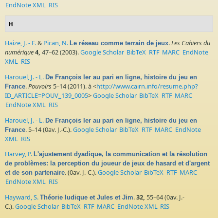
EndNote XML
RIS
H
Haize, J. - F.
&
Pican, N.
.
Les Cahiers du
Le réseau comme terrain de jeux
numérique
4,
47–62 (2003).
Google Scholar
BibTeX
RTF
MARC
EndNote
XML
RIS
Harouel, J. - L.
De François Ier au pari en ligne, histoire du jeu en
.
Pouvoirs
5–14 (2011). à <
http://www.cairn.info/resume.php?
France
ID_ARTICLE=POUV_139_0005
>
Google Scholar
BibTeX
RTF
MARC
EndNote XML
RIS
Harouel, J. - L.
De François Ier au pari en ligne, histoire du jeu en
. 5–14 (0av. J.-C.).
Google Scholar
BibTeX
RTF
MARC
EndNote
France
XML
RIS
Harvey, P.
L'ajustement dyadique, la communication et la résolution
de problèmes: la perception du joueur de jeux de hasard et d'argent
. (0av. J.-C.).
Google Scholar
BibTeX
RTF
MARC
et de son partenaire
EndNote XML
RIS
Hayward, S.
.
32,
55–64 (0av. J.-
Théorie ludique et Jules et Jim
C.).
Google Scholar
BibTeX
RTF
MARC
EndNote XML
RIS