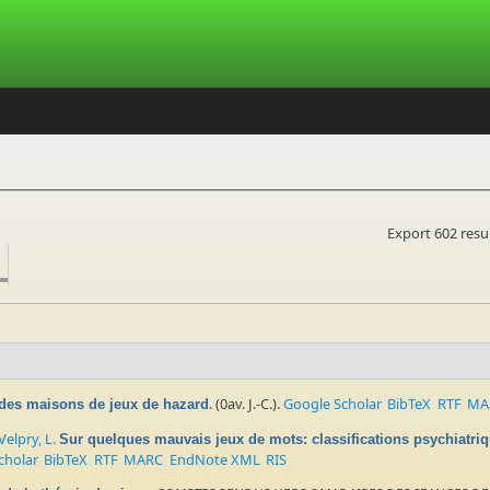
Export 602 resu
. (0av. J.-C.).
Google Scholar
BibTeX
RTF
MA
t des maisons de jeux de hazard
Velpry, L.
Sur quelques mauvais jeux de mots: classifications psychiatriq
cholar
BibTeX
RTF
MARC
EndNote XML
RIS