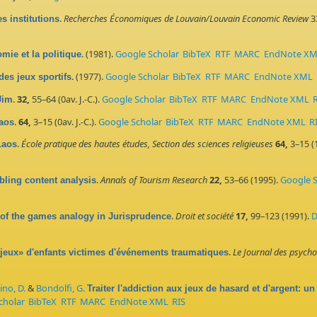
.
Recherches Économiques de Louvain/Louvain Economic Review
3
s institutions
. (1981).
Google Scholar
BibTeX
RTF
MARC
EndNote X
mie et la politique
. (1977).
Google Scholar
BibTeX
RTF
MARC
EndNote XML
es jeux sportifs
.
32,
55–64 (0av. J.-C.).
Google Scholar
BibTeX
RTF
MARC
EndNote XML
Jim
.
64,
3–15 (0av. J.-C.).
Google Scholar
BibTeX
RTF
MARC
EndNote XML
R
Laos
.
École pratique des hautes études, Section des sciences religieuses
64,
3–15 (
 Laos
.
Annals of Tourism Research
22,
53–66 (1995).
Google S
ling content analysis
.
Droit et société
17,
99–123 (1991).
D
of the games analogy in Jurisprudence
.
Le Journal des psych
«jeux» d'enfants victimes d'événements traumatiques
ino, D.
&
Bondolfi, G.
Traiter l'addiction aux jeux de hasard et d'argent: 
cholar
BibTeX
RTF
MARC
EndNote XML
RIS