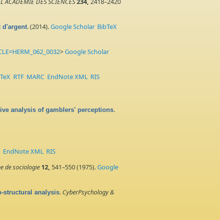
L ACADEMIE DES SCIENCES
234,
2418–2420
. (2014).
Google Scholar
BibTeX
 d'argent
TICLE=HERM_062_0032
>
Google Scholar
bTeX
RTF
MARC
EndNote XML
RIS
.
tive analysis of gamblers' perceptions
C
EndNote XML
RIS
e de sociologie
12,
541–550 (1975).
Google
.
CyberPsychology &
-structural analysis