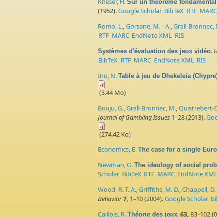
Kneser, H.
Sur un théoreme fondamental 
(1952).
Google Scholar
BibTeX
RTF
MAR
Romo, L.
,
Gorsane, M. - A.
,
Grall-Bronnec, 
RTF
MARC
EndNote XML
RIS
.
H
Systèmes d'évaluation des jeux vidéo
BibTeX
RTF
MARC
EndNote XML
RIS
Ino, N.
Table à jeu de Dhekeleia (Chypre
(3.44 Mo)
Bouju, G.
,
Grall-Bronnec, M.
,
Quistrebert-
Journal of Gambling Issues
1–28 (2013).
Goo
(274.42 Ko)
Economics, E.
The case for a single Eu
Newman, O.
The ideology of social pro
Scholar
BibTeX
RTF
MARC
EndNote XM
Wood, R. T. A.
,
Griffiths, M. D.
,
Chappell, D.
Behavior
7,
1–10 (2004).
Google Scholar
B
Caillois, R.
.
63,
83–102 (0a
Théorie des jeux