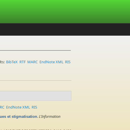
lts:
BibTeX
RTF
MARC
EndNote XML
RIS
RC
EndNote XML
RIS
.
L'Information
ues et stigmatisation