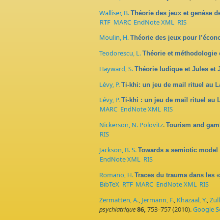
Walliser, B.
Théorie des jeux et genèse de
RTF
MARC
EndNote XML
RIS
Moulin, H.
Théorie des jeux pour l’écono
Teodorescu, L.
Théorie et méthodologie d
Hayward, S.
Théorie ludique et Jules et 
Lévy, P.
Ti-khi: un jeu de mail rituel au 
Lévy, P.
Ti-khi : un jeu de mail rituel au
MARC
EndNote XML
RIS
Nickerson, N. Polovitz
.
Tourism and gamb
RIS
Jackson, B. S.
Towards a semiotic model 
EndNote XML
RIS
Romano, H.
Traces du trauma dans les 
BibTeX
RTF
MARC
EndNote XML
RIS
Zermatten, A.
,
Jermann, F.
,
Khazaal, Y.
,
Zull
psychiatrique
86,
753–757 (2010).
Google S