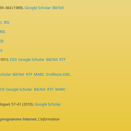
39–364 (1989).
Google Scholar
BibTeX
ML
RIS
RIS
RIS
IS
1951).
DOI
Google Scholar
BibTeX
RTF
cholar
BibTeX
RTF
MARC
EndNote XML
OI
Google Scholar
BibTeX
RTF
MARC
ologues
57–61 (2010).
Google Scholar
.
L'information
un programme Internet