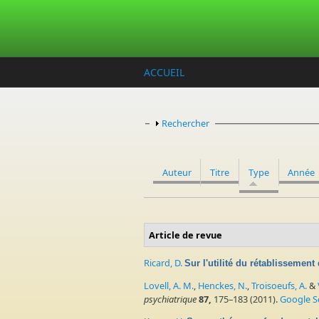
Aller au contenu principal
ACCUEIL
Afficher
Rechercher
Auteur
Titre
Type
Année
Article de revue
Ricard, D.
Sur l'utilité du rétablissemen
Lovell, A. M.
,
Henckes, N.
,
Troisoeufs, A.
&
psychiatrique
87,
175–183 (2011).
Google S