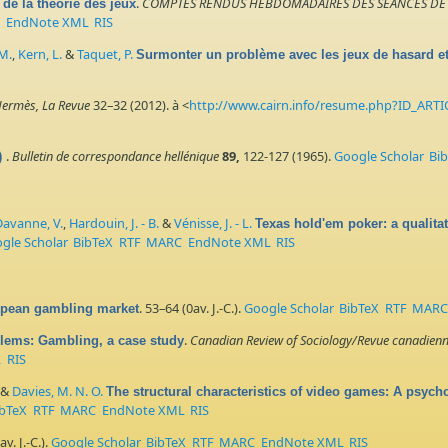
.
COMPTES RENDUS HEBDOMADAIRES DES SEANCES DE 
de la théorie des jeux
C
EndNote XML
RIS
M.
,
Kern, L.
&
Taquet, P.
Surmonter un problème avec les jeux de hasard et
ermès, La Revue
32–32 (2012). à <
http://www.cairn.info/resume.php?ID_AR
.
Bulletin de correspondance hellénique
89,
122-127 (1965).
Google Scholar
Bi
)
Davanne, V.
,
Hardouin, J. - B.
&
Vénisse, J. - L.
Texas hold'em poker: a qualita
gle Scholar
BibTeX
RTF
MARC
EndNote XML
RIS
. 53–64 (0av. J.-C.).
Google Scholar
BibTeX
RTF
MAR
ropean gambling market
.
Canadian Review of Sociology/Revue canadienn
blems: Gambling, a case study
L
RIS
&
Davies, M. N. O.
The structural characteristics of video games: A psycho
ibTeX
RTF
MARC
EndNote XML
RIS
v. J.-C.).
Google Scholar
BibTeX
RTF
MARC
EndNote XML
RIS